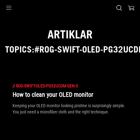
Accessibility links
Skip to content
Accessibility Help
Skip to Menu
ASUS Footer
ARTIKLAR
TOPICS:#ROG-SWIFT-OLED-PG32UCD
//
ROG-SWIFT-OLED-PG32UCDM-GEN-3
How to clean your OLED monitor
Keeping your OLED monitor looking pristine is surprisingly simple.
You just need a microfiber cloth and the right technique.