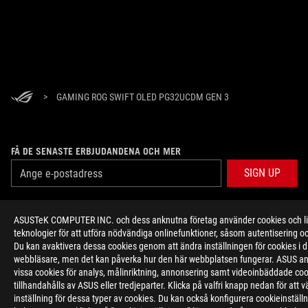
>
GAMING ROG SWIFT OLED PG32UCDM GEN 3
FÅ DE SENASTE ERBJUDANDENA OCH MER
SIGN UP
ABOUT ROG
ASUSTeK COMPUTER INC. och dess anknutna företag använder cookies och l
teknologier för att utföra nödvändiga onlinefunktioner, såsom autentisering o
HOME
Du kan avaktivera dessa cookies genom att ändra inställningen för cookies i d
webbläsare, men det kan påverka hur den här webbplatsen fungerar. ASUS a
vissa cookies för analys, målinriktning, annonsering samt videoinbäddade co
NEWSROOM
tillhandahålls av ASUS eller tredjeparter. Klicka på valfri knapp nedan för att vä
inställning för dessa typer av cookies. Du kan också konfigurera cookieinställ