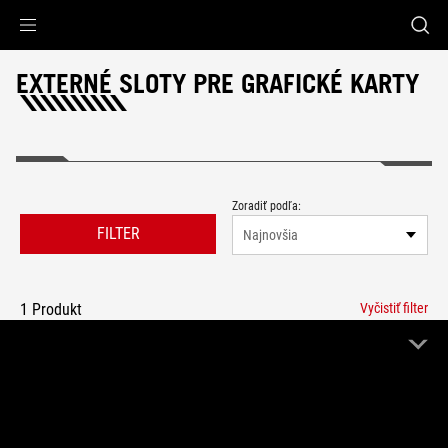
Accessibility links
Skip to content
Accessibility Help
Skip to Menu
ASUS Footer
EXTERNÉ SLOTY PRE GRAFICKÉ KARTY
Zoradiť podľa:
FILTER
Najnovšia
1 Produkt
Vyčistiť filter