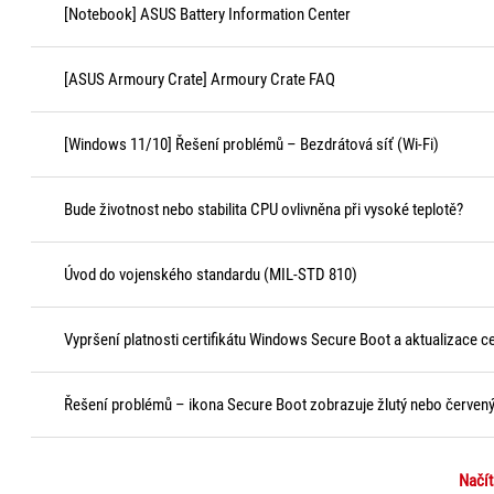
[Notebook] ASUS Battery Information Center
[ASUS Armoury Crate] Armoury Crate FAQ
[Windows 11/10] Řešení problémů – Bezdrátová síť (Wi-Fi)
Bude životnost nebo stabilita CPU ovlivněna při vysoké teplotě?
Úvod do vojenského standardu (MIL-STD 810)
Vypršení platnosti certifikátu Windows Secure Boot a aktualizace ce
Řešení problémů – ikona Secure Boot zobrazuje žlutý nebo červen
Načít