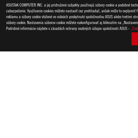
ASUSTeK COMPUTER INC. a jej pridružené subjekty používajú súbory cookie a podobné techno
zabezpečenie. Využívanie cookies môžete nastaviť cez prehliadač, avšak môže to ovplyvniť f
reklamu a súbory cookie vložené vo videách poskytnuté spoločnosťou ASUS alebo tretími strana
súbory cookie. Nastavenia súborov cookie môžete nakonfigurovať aj kliknutím na „Nastaven
Podrobné informácie nájdete v zásadách ochrany osobných údajov spoločnosti ASUS -
„Coo
Disclaimer
Štandardné testovacie prostredie Asus pre dlhotrvajúcu výdrž 
jasom 150 nitov, vypnuté osvetlenie a ďalšie nastavenia aplikác
Prehrávanie videa: Testovanie sa vykonáva s vypnutým Wi-Fi/B
napájania hlavného panelu nastavený na šetrič batérie, hlasito
Prehliadanie webu: Testovanie sa vykonáva pomocou Wi-Fi/Blu
napájania hlavného panelu nastaveného na Better Battery a 
prehranie videa s dobou obnovenia 10 sekúnd.
Medzi faktory, ktoré ovplyvňujú výdrž batérie, patrí konfigurá
batérie klesá s počtom cyklov a vekom.
Doba rýchleho nabíjania platí pri použití správneho adaptér
vypnutý (pomocou príkazu „vypnúť“). V kompatibilných scenáro
teplotnom rozsahu 20-45 stupňov celzia. Časy nabíjania sa môžu 
HDMI, HDMI High-Definition Multimedia Interface, HDMI Trade 
ochranné známky spoločnosti HDMI Licensing Administrator, In
Aktuálnu verziu HDMI 2.1 je potrebné overiť na stránke so špec