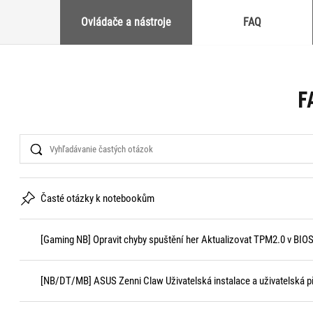
Ovládače a nástroje
FAQ
F
Search
Časté otázky k notebookům
[Gaming NB] Opravit chyby spuštění her Aktualizovat TPM2.0 v BIOS 
[NB/DT/MB] ASUS Zenni Claw Uživatelská instalace a uživatelská p