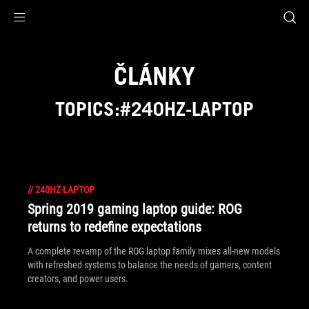
Accessibility links
Skip to content
Accessibility Help
Skip to Menu
ASUS Footer
ČLÁNKY
TOPICS:#240HZ-LAPTOP
//
240HZ-LAPTOP
Spring 2019 gaming laptop guide: ROG
returns to redefine expectations
A complete revamp of the ROG laptop family mixes all-new models
with refreshed systems to balance the needs of gamers, content
creators, and power users.