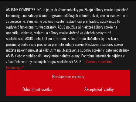
ASUSTeK COMPUTER INC. a jej pridružené subjekty používajú súbory cookie a podobné
technológie na zabezpečenie fungovania kľúčových online funkcií, ako sú overovanie a
zabezpečenie. Využívanie cookies môžete nastaviť cez prehliadač, avšak môže to
ovplyvniť funkcionalitu webstránky. ASUS používa aj niektoré súbory cookie na
analytiku, cielenie, reklamu a súbory cookie vložené vo videách poskytnuté
spoločnosťou ASUS alebo tretími stranami. Kliknutím na tlačidlo v tejto sekcii si,
>
GAMING 240HZ LAPTOP
prosím, vyberte svoju predvoľbu pre tieto súbory cookie. Nastavenia súborov cookie
môžete nakonfigurovať aj kliknutím na „Nastavenia súborov cookie“ v päte webstránok
ASUS alebo v prehliadači, ktorý máte nainštalovaný. Podrobné informácie nájdete v
zásadách ochrany osobných údajov spoločnosti ASUS -
„Cookies a podobné
ZÍSKAJTE NAJNOVŠIE PONUKY A VIAC
technológie“
.
VYTVORIŤ
Nastavenie cookies
ÚČET
Odmietnut všetko
Akceptovať všetky
O SPOLOČNOSTI ROG
DOMOV
NOVINKY