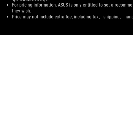
For pricing information, ASUS is only entitled to set a recommen
they wish.
Price may not include extra fee, including tax、shipping、han
ASUS
Footer
>
GAMING ชุดระบายความร้อน
>
ROG RYUJIN
>
ROG RYUJIN II 360
SUPPORT
รับข้อเสนอพิเศษล่าสุดและอื่น ๆ
ลงทะเบียน
ASUS ประเทศไทย
หน้าหลัก