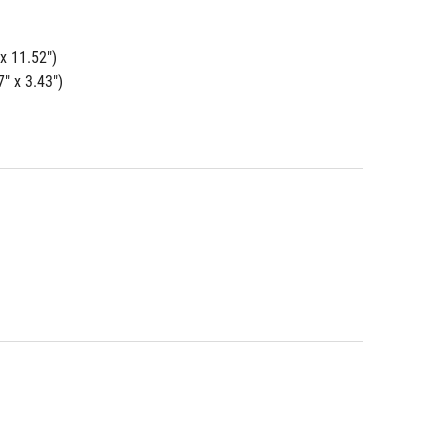
x 11.52")
" x 3.43")