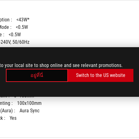
tion : 
<43W*
ode : 
<0.5W
 : 
<0.5W
-240V, 50/60Hz
to your local site to shop online and see relevant promotions.
อยู่ที่นี่
Switch to the US website
° ~ -5°)
+25° ~ -25°)
ent : 
0~100mm
ting : 
100x100mm
(Aura) : 
Aura Sync
k : 
Yes