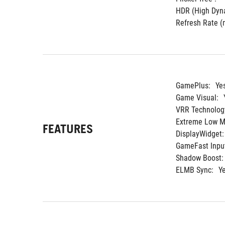
HDR (High Dyna
Refresh Rate (m
GamePlus:
Ye
Game Visual:
VRR Technolog
Extreme Low Mo
FEATURES
DisplayWidget:
GameFast Input
Shadow Boost:
ELMB Sync:
Y