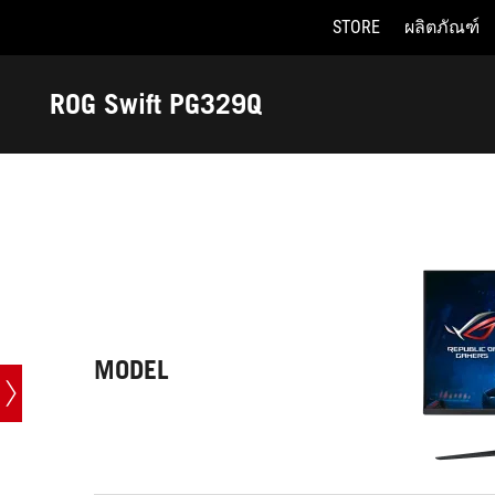
STORE
ผลิตภัณฑ์
Accessibility links
Skip to content
Accessibility Help
Skip to Menu
ASUS Footer
ROG Swift PG329Q
-
Tech
Specs
MODEL