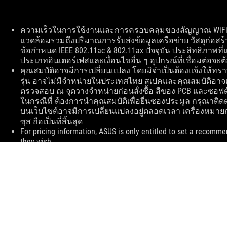
Disclaimer
ความเร็วในการใช้งานและการครอบคลุมของสัญญาณ WiFi 
แวดล้อมรวมถึงปริมาณการรับส่งข้อมูลเครือข่าย วัสดุก่อสร
ข้อกำหนด IEEE 802.11ac & 802.11ax ปัจจุบัน ประสิทธิภาพที
ประเภทอินเตอร์เฟสและเงื่อนไขอื่น ๆ อุปกรณ์ที่เชื่อมต่อจะต้อ
คุณสมบัติอาจมีการเปลี่ยนแปลง โดยมิจำเป็นต้องแจ้งให้ทร
รุ่น อาจไม่มีจำหน่ายในประเทศไทย สเปคและคุณสมบัติอาจ
ตรวจสอบ ณ จุดวางจำหน่ายก่อนสั่งซื้อ สีของ PCB และซอฟต
ในกรณีที่ ต้องการนำคุณสมบัติเพื่อยื่นซองประมูล กรุณาติดต
บนเว็บไซต์อาจมีการเปลี่ยนแปลงอยู่ตลอดเวลา เครื่องหมายก
ซุส ถือเป็นที่สิ้นสุด
For pricing information, ASUS is only entitled to set a recommen
they wish.
Price may not include extra fee, including tax、shipping、han
ASUS
Footer
>
GAMING อุปกรณ์เน็ตเวิร์ค
>
ROG RAPTURE GT6
SUPPORT