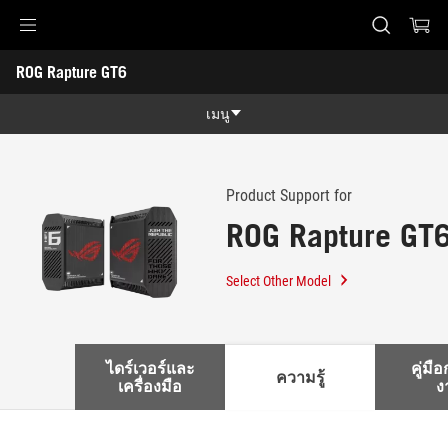
Accessibility links
ROG Rapture GT6
Skip to content
Accessibility Help
Skip to Menu
ASUS Footer
-
สนับสนุน
เมนู
คุณสมบัติ
คุณสมบัติ
Tech Specs
Product Support for
ROG Rapture GT
Awards
Gallery
Select Other Model
ซื้อได้ที่
สนับสนุน
ไดร์เวอร์และ
คู่มื
ความรู้
เครื่องมือ
ง