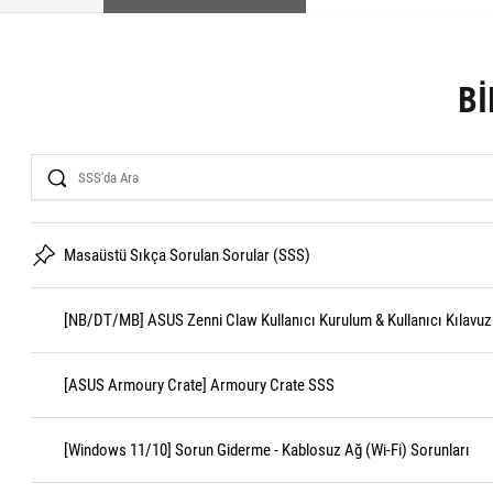
BI
Search
Masaüstü Sıkça Sorulan Sorular (SSS)
[NB/DT/MB] ASUS Zenni Claw Kullanıcı Kurulum & Kullanıcı Kılavuz
[ASUS Armoury Crate] Armoury Crate SSS
[Windows 11/10] Sorun Giderme - Kablosuz Ağ (Wi-Fi) Sorunları