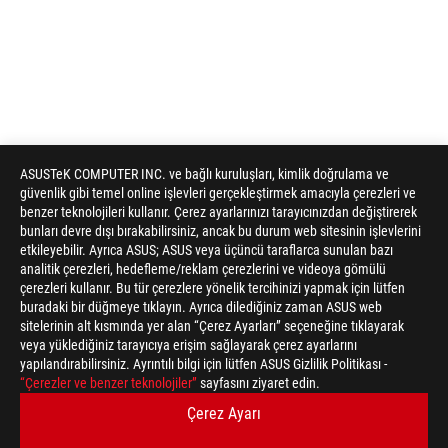
ASUSTeK COMPUTER INC. ve bağlı kuruluşları, kimlik doğrulama ve
güvenlik gibi temel online işlevleri gerçekleştirmek amacıyla çerezleri ve
benzer teknolojileri kullanır. Çerez ayarlarınızı tarayıcınızdan değiştirerek
bunları devre dışı bırakabilirsiniz, ancak bu durum web sitesinin işlevlerini
etkileyebilir. Ayrıca ASUS; ASUS veya üçüncü taraflarca sunulan bazı
analitik çerezleri, hedefleme/reklam çerezlerini ve videoya gömülü
çerezleri kullanır. Bu tür çerezlere yönelik tercihinizi yapmak için lütfen
buradaki bir düğmeye tıklayın. Ayrıca dilediğiniz zaman ASUS web
sitelerinin alt kısmında yer alan “Çerez Ayarları” seçeneğine tıklayarak
veya yüklediğiniz tarayıcıya erişim sağlayarak çerez ayarlarını
yapılandırabilirsiniz. Ayrıntılı bilgi için lütfen ASUS Gizlilik Politikası -
“Çerezler ve benzer teknolojiler”
sayfasını ziyaret edin.
Çerez Ayarı
Disclaimer
HDMI, HDMI High-Definition Multimedia Interface terimleri, HD