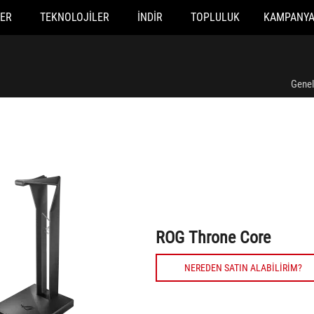
ER
TEKNOLOJILER
İNDIR
TOPLULUK
KAMPANY
ROG Throne Core
Genel
ROG Throne Core
NEREDEN SATIN ALABILIRIM?