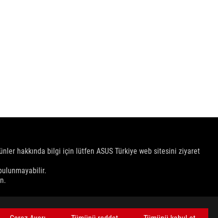
ler hakkında bilgi için lütfen ASUS Türkiye web sitesini ziyaret
 bulunmayabilir.
n.