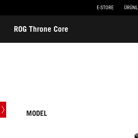
E-STORE
ÜRÜNL
Accessibility links
Skip to content
Accessibility Help
Skip to Menu
ASUS Footer
ROG Throne Core
-
Teknik
Özellikler
MODEL