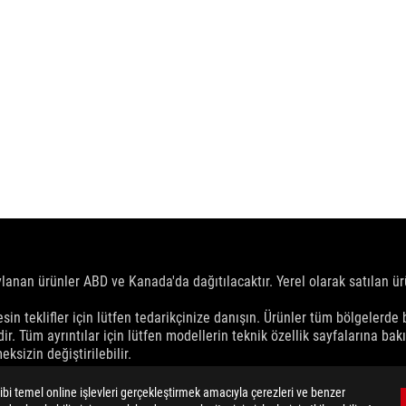
nan ürünler ABD ve Kanada'da dağıtılacaktır. Yerel olarak satılan ürün
esin teklifler için lütfen tedarikçinize danışın. Ürünler tüm bölgelerde
ir. Tüm ayrıntılar için lütfen modellerin teknik özellik sayfalarına bakı
ksizin değiştirilebilir.
dır.
dayanmaktadır. Gerçek rakamlar değişkenlik gösterebilir.
i temel online işlevleri gerçekleştirmek amacıyla çerezleri ve benzer