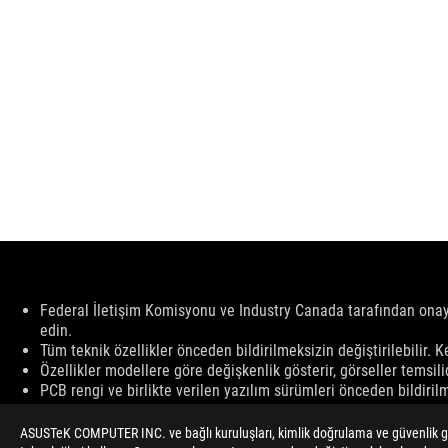
Disclaimer
Federal İletişim Komisyonu ve Industry Canada tarafından onayla
edin.
Tüm teknik özellikler önceden bildirilmeksizin değiştirilebilir. K
Özellikler modellere göre değişkenlik gösterir, görseller temsilid
PCB rengi ve birlikte verilen yazılım sürümleri önceden bildirilme
Adı geçen marka ve ürün adları, ilgili şirketlerin ticari markaları
Aksi belirtilmedikçe, tüm performans verileri teorik sonuçlara 
ASUSTeK COMPUTER INC. ve bağlı kuruluşları, kimlik doğrulama ve güvenlik gib