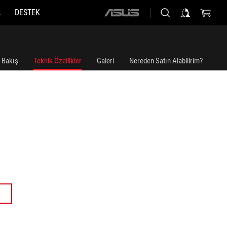
A
DESTEK
ASUS
home
logo
 Bakış
Teknik Özellikler
Galeri
Nereden Satın Alabilirim?