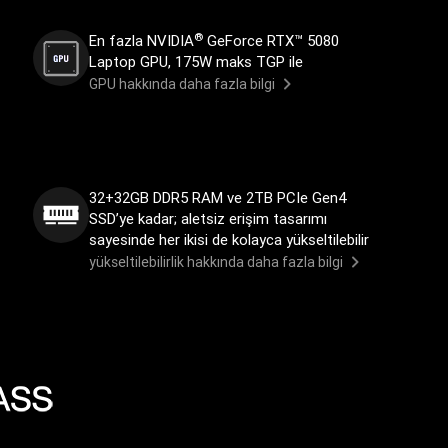
®
En fazla NVIDIA
GeForce RTX™ 5080
Laptop GPU, 175W maks TGP ile
GPU hakkında daha fazla bilgi
32+32GB DDR5 RAM ve 2TB PCIe Gen4
SSD’ye kadar; aletsiz erişim tasarımı
sayesinde her ikisi de kolayca yükseltilebilir
yükseltilebilirlik hakkında daha fazla bilgi