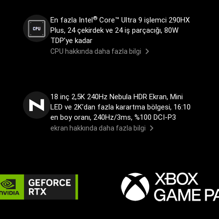
®
En fazla Intel
Core™ Ultra 9 işlemci 290HX
Plus, 24 çekirdek ve 24 iş parçacığı, 80W
TDP’ye kadar
CPU hakkında daha fazla bilgi
18 inç 2,5K 240Hz Nebula HDR Ekran, Mini
LED ve 2K’dan fazla karartma bölgesi, 16:10
en boy oranı, 240Hz/3ms, %100 DCI-P3
ekran hakkında daha fazla bilgi