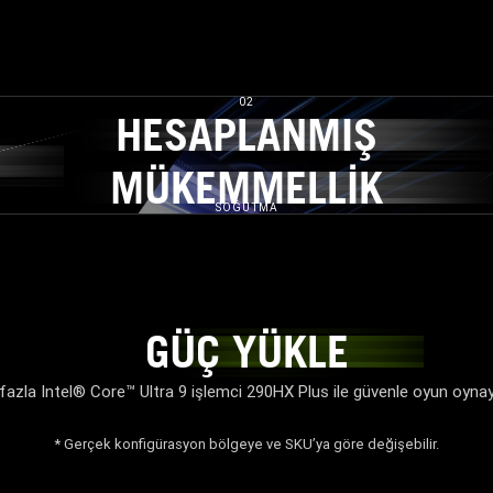
02
HESAPLANMIŞ
HESAPLANMIŞ
Ç
MÜKEMMELLİK
MÜKEMMELLİK
SOĞUTMA
GÜÇ YÜKLE
GÜÇ YÜKLE
azla Intel® Core™ Ultra 9 işlemci 290HX Plus ile güvenle oyun oynayı
* Gerçek konfigürasyon bölgeye ve SKU’ya göre değişebilir.