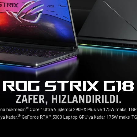
ROG STRIX G18
ZAFER, HIZLANDIRILDI.
®
rına hükmedin
Core™ Ultra 9 işlemci 290HX Plus ve 175W maks TGP
®
ya kadar.
GeForce RTX™ 5080 Laptop GPU’ya kadar 175W maks TGP