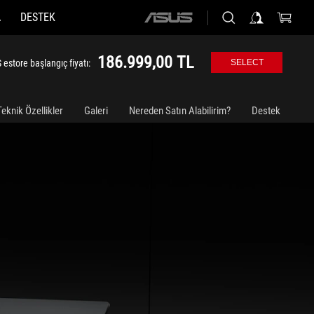
A
DESTEK
ASUS
home
logo
186.999,00 TL
estore başlangıç fiyatı:
SELECT
Teknik Özellikler
Galeri
Nereden Satın Alabilirim?
Destek