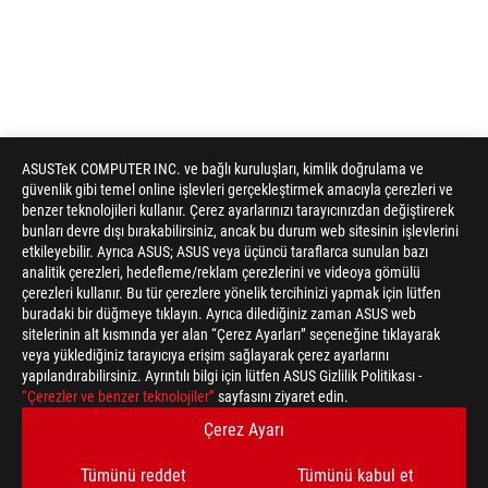
ASUSTeK COMPUTER INC. ve bağlı kuruluşları, kimlik doğrulama ve
güvenlik gibi temel online işlevleri gerçekleştirmek amacıyla çerezleri ve
benzer teknolojileri kullanır. Çerez ayarlarınızı tarayıcınızdan değiştirerek
bunları devre dışı bırakabilirsiniz, ancak bu durum web sitesinin işlevlerini
etkileyebilir. Ayrıca ASUS; ASUS veya üçüncü taraflarca sunulan bazı
analitik çerezleri, hedefleme/reklam çerezlerini ve videoya gömülü
çerezleri kullanır. Bu tür çerezlere yönelik tercihinizi yapmak için lütfen
buradaki bir düğmeye tıklayın. Ayrıca dilediğiniz zaman ASUS web
sitelerinin alt kısmında yer alan “Çerez Ayarları” seçeneğine tıklayarak
veya yüklediğiniz tarayıcıya erişim sağlayarak çerez ayarlarını
yapılandırabilirsiniz. Ayrıntılı bilgi için lütfen ASUS Gizlilik Politikası -
ASUS
“Çerezler ve benzer teknolojiler”
sayfasını ziyaret edin.
Footer
>
GAMING MONITÖRLER
>
MONITÖRLER FILTER
Çerez Ayarı
>
ROG STRIX XG49VQ
GALLERY
Tümünü reddet
Tümünü kabul et