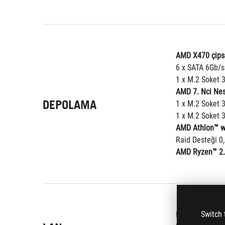
AMD X470 çipse
6 x SATA 6Gb/s 
1 x M.2 Soket 
AMD 7. Nci Nesi
DEPOLAMA
1 x M.2 Soket 
1 x M.2 Soket 
AMD Athlon™ wi
Raid Desteği 0,
AMD Ryzen™ 2. n
®
Switch 
Intel
 I211-AT,