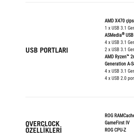
AMD X470 çipse
1 x USB 3.1 Gen
®
ASMedia
 USB 
4 x USB 3.1 Gen
USB PORTLARI
2 x USB 3.1 Gen
AMD Ryzen™ 2nd
Generation A-S
4 x USB 3.1 Gen
4 x USB 2.0 por
ROG RAMCache
OVERCLOCK
GameFirst IV
ÖZELLIKLERI
ROG CPU-Z