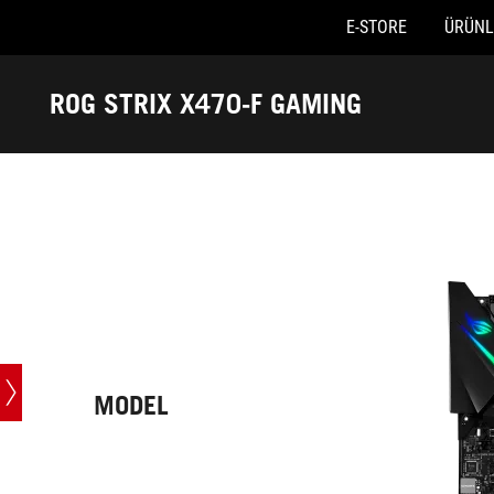
E-STORE
ÜRÜNL
Accessibility links
Skip to content
Accessibility Help
Skip to Menu
ASUS Footer
ROG STRIX X470-F GAMING
-
Teknik
Özellikler
MODEL