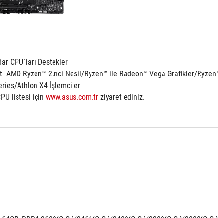
dar CPU´ları Destekler
 AMD Ryzen™ 2.nci Nesil/Ryzen™ ile Radeon™ Vega Grafikler/Ryzen™
eries/Athlon X4 İşlemciler
U listesi için 
www.asus.com.tr
 ziyaret ediniz.