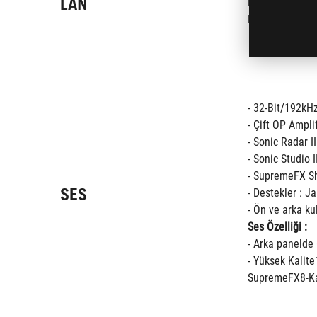
LAN
ROG GameFirst 
LANGuard Akı
- 32-Bit/192kH
- Çift OP Ampli
- Sonic Radar II
- Sonic Studio I
- SupremeFX Sh
SES
- Destekler : J
- Ön ve arka ku
Ses Özelliği :
- Arka panelde 
- Yüksek Kalit
SupremeFX8-Ka