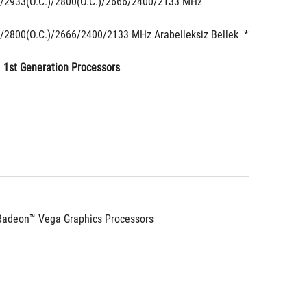
)/2933(O.C.)/2800(O.C.)/2666/2400/2133 MHz 
)/2800(O.C.)/2666/2400/2133 MHz Arabelleksiz Bellek  *
1st Generation Processors
 Radeon™ Vega Graphics Processors