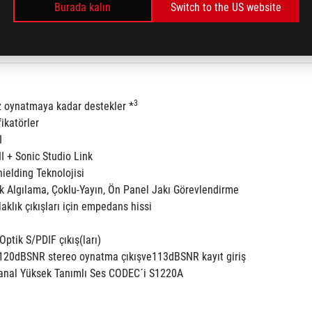
Teknolojisi
Burada kalın
Switch to the US website
m Koruması
3
z oynatmaya kadar destekler *
fikatörler
I
II + Sonic Studio Link
ielding Teknolojisi
ak Algılama, Çoklu-Yayın, Ön Panel Jakı Görevlendirme
laklık çıkışları için empedans hissi
Optik S/PDIF çıkış(ları)
e120dBSNR stereo oynatma çıkışve113dBSNR kayıt giriş
nal Yüksek Tanımlı Ses CODEC´i S1220A