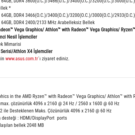
 64GB, DDR4 3600(O.C.)/3466(O.C.)/3400(O.C.)/3200(O.C.)/3000(O.C.
llek *
 64GB, DDR4 3466(O.C.)/3400(O.C.)/3200(O.C.)/3000(O.C.)/2933(O.C.
 64GB, DDR4 2400/2133 MHz Arabelleksiz Bellek
deon™ Vega Graphics/ Athlon™ with Radeon™ Vega Graphics/ Ryzen™ 
ci Nesil İşlemciler
ek Mimarisi
Serisi/Athlon X4 İşlemciler
in 
www.asus.com.tr
´ı ziyaret ediniz.
phics in the AMD Ryzen™ with Radeon™ Vega Graphics/ Athlon™ with
e max. çözünürlük 4096 x 2160 @ 24 Hz / 2560 x 1600 @ 60 Hz
1.2 ile Desteklenen Maks. Çözünürlük 4096 x 2160 @ 60 Hz
 desteği : HDMI/DisplayPort  ports
aşılan bellek 2048 MB