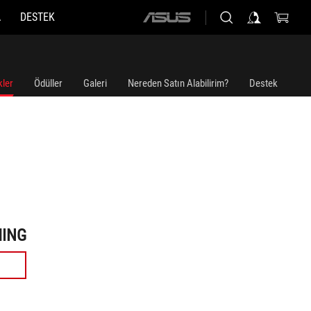
A
DESTEK
ASUS
home
logo
kler
Ödüller
Galeri
Nereden Satın Alabilirim?
Destek
MING