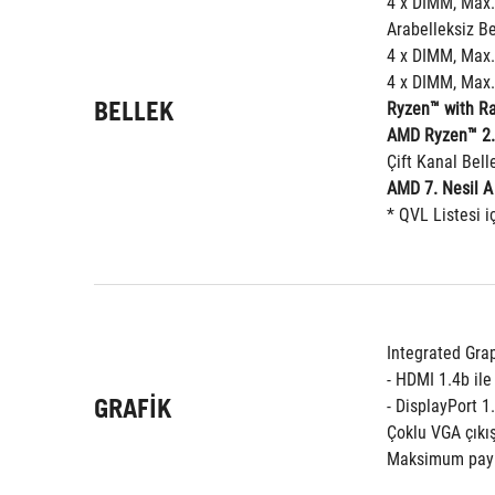
4 x DIMM, Max.
Arabelleksiz Be
4 x DIMM, Max.
4 x DIMM, Max.
BELLEK
Ryzen™ with Ra
AMD Ryzen™ 2.n
Çift Kanal Bell
AMD 7. Nesil A 
* QVL Listesi iç
Integrated Gra
- HDMI 1.4b il
GRAFIK
- DisplayPort 
Çoklu VGA çıkış
Maksimum payl