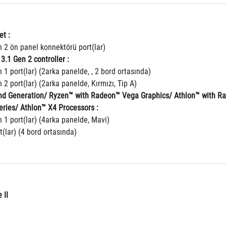
t :
 2 ön panel konnektörü port(lar)
3.1 Gen 2 controller :
 1 port(lar) (2arka panelde, , 2 bord ortasında)
 2 port(lar) (2arka panelde, Kırmızı, Tip A)
 Generation/ Ryzen™ with Radeon™ Vega Graphics/ Athlon™ with Rad
eries/ Athlon™ X4 Processors :
 1 port(lar) (4arka panelde, Mavi)
t(lar) (4 bord ortasında)
 II