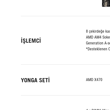
8 çekirdeğe ka
AMD AM4 Soket 
İŞLEMCI
Generation A-s
*Desteklenen CP
YONGA SETI
AMD X470