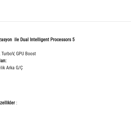
asyon  ile Dual Intelligent Processors 5
, TurboV, GPU Boost
ian:
lik Arka G/Ç
ellikler
 :