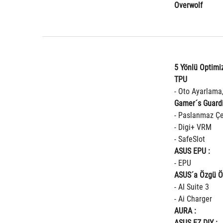
Overwolf
5 Yönlü Optimiz
TPU
- Oto Ayarlama
Gamer´s Guard
- Paslanmaz Çe
- Digi+ VRM
- SafeSlot
ASUS EPU :
- EPU
ASUS´a Özgü Öz
- AI Suite 3
- Ai Charger
AURA :
ASUS EZ DIY :