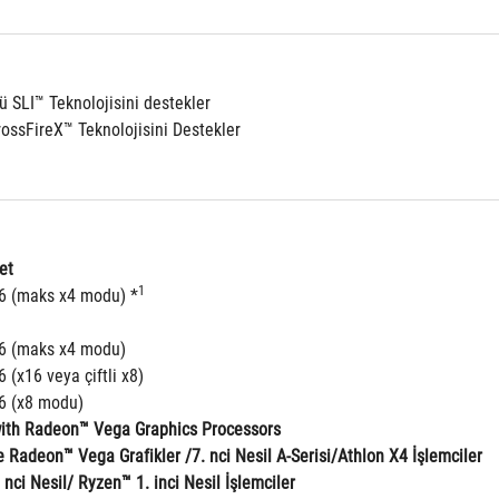
lü SLI™ Teknolojisini destekler
ossFireX™ Teknolojisini Destekler
et
1
16 (maks x4 modu) *
16 (maks x4 modu)
6 (x16 veya çiftli x8)
16 (x8 modu)
ith Radeon™ Vega Graphics Processors
 Radeon™ Vega Grafikler /7. nci Nesil A-Serisi/Athlon X4 İşlemciler
ci Nesil/ Ryzen™ 1. inci Nesil İşlemciler