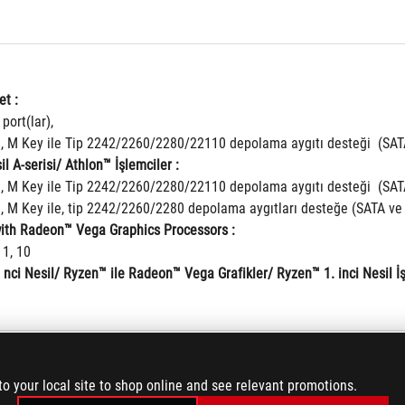
t : 
port(lar),
3, M Key ile Tip 2242/2260/2280/22110 depolama aygıtı desteği  (SAT
l A-serisi/ Athlon™ İşlemciler : 
3, M Key ile Tip 2242/2260/2280/22110 depolama aygıtı desteği  (SA
3, M Key ile, tip 2242/2260/2280 depolama aygıtları desteğe (SATA ve
th Radeon™ Vega Graphics Processors : 
 1, 10
ci Nesil/ Ryzen™ ile Radeon™ Vega Grafikler/ Ryzen™ 1. inci Nesil İşl
to your local site to shop online and see relevant promotions.
 1 x Gigabit LAN Kontrolcüsü(leri)