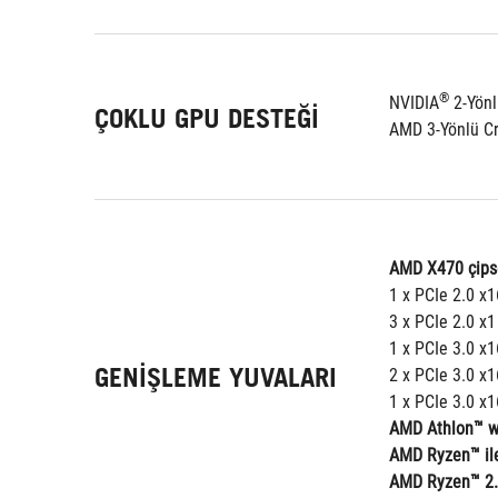
®
NVIDIA
 2-Yön
ÇOKLU GPU DESTEĞI
AMD 3-Yönlü Cr
AMD X470 çips
1 x PCIe 2.0 x
3 x PCIe 2.0 x1
1 x PCIe 3.0 x
GENIŞLEME YUVALARI
2 x PCIe 3.0 x1
1 x PCIe 3.0 x
AMD Athlon™ w
AMD Ryzen™ ile
AMD Ryzen™ 2. n