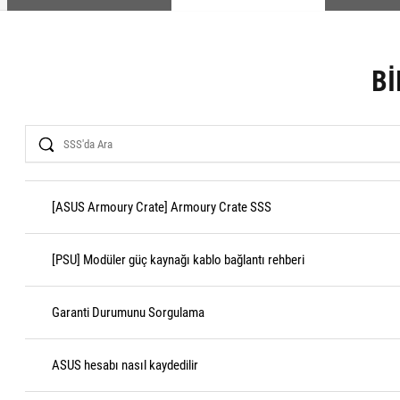
BI
Search
[ASUS Armoury Crate] Armoury Crate SSS
[PSU] Modüler güç kaynağı kablo bağlantı rehberi
Garanti Durumunu Sorgulama
ASUS hesabı nasıl kaydedilir