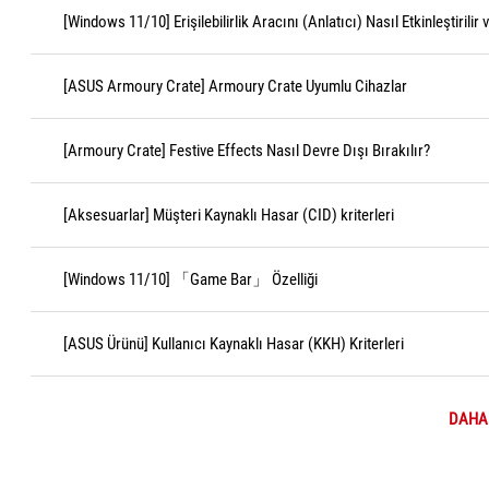
[Windows 11/10] Erişilebilirlik Aracını (Anlatıcı) Nasıl Etkinleştirilir
[ASUS Armoury Crate] Armoury Crate Uyumlu Cihazlar
[Armoury Crate] Festive Effects Nasıl Devre Dışı Bırakılır?
[Aksesuarlar] Müşteri Kaynaklı Hasar (CID) kriterleri
[Windows 11/10] 「Game Bar」 Özelliği
[ASUS Ürünü] Kullanıcı Kaynaklı Hasar (KKH) Kriterleri
DAHA