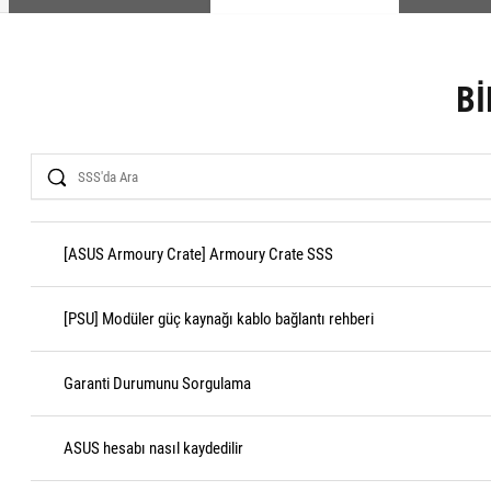
BI
Search
[ASUS Armoury Crate] Armoury Crate SSS
[PSU] Modüler güç kaynağı kablo bağlantı rehberi
Garanti Durumunu Sorgulama
ASUS hesabı nasıl kaydedilir