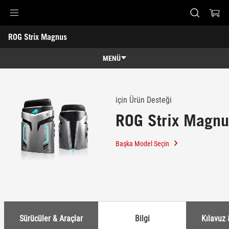
Accessibility links
ROG Strix Magnus
Skip to content
Accessibility Help
Skip to Menu
ASUS Footer
-
Destek
MENÜ
Genel Bakış
Genel Bakış
Teknik Özellikler
için Ürün Desteği
ROG Strix Magnu
Ödüller
Galeri
Başka Model Seçin
Destek
Sürücüler & Araçlar
Bilgi
Kılavuz