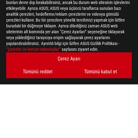
bunları devre dışı bırakabilirsiniz, ancak bu durum web sitesinin işlevlerini
etkileyebilir. Ayrıca ASUS; ASUS veya üçüncü taraflarca sunulan bazı
analitik çerezleri, hedefleme/reklam çerezlerini ve videoya gömülü
çerezleri kullanır. Bu tür çerezlere yönelik tercihinizi yapmak için lütfen
buradaki bir düğmeye tıklayın. Ayrıca dilediğiniz zaman ASUS web
Disclaimer
Federal İletişim Komisyonu ve Industry Canada tarafından onayl
sitelerinin alt kısmında yer alan “Çerez Ayarları” seçeneğine tıklayarak
veya yüklediğiniz tarayıcıya erişim sağlayarak çerez ayarlarını
ürünler hakkında bilgi için lütfen ASUS Türkiye web sitesini ziya
yapılandırabilirsiniz. Ayrıntılı bilgi için lütfen ASUS Gizlilik Politikası -
Tüm teknik özellikler önceden bildirilmeksizin değiştirilebilir. K
“Çerezler ve benzer teknolojiler”
sayfasını ziyaret edin.
bölgelerde bulunmayabilir.
Özellikler modellere göre değişkenlik gösterir, görseller temsilid
Çerez Ayarı
bakın.
PCB rengi ve birlikte verilen yazılım sürümleri önceden bildirilme
Tümünü reddet
Tümünü kabul et
Adı geçen marka ve ürün adları, ilgili şirketlerin ticari markaları
Aksi belirtilmedikçe, tüm performans verileri teorik sonuçlara 
USB 3.0, 3.1, 3.2 ve/veya Type-C'nin gerçek aktarım hızı, ana bil
işletim sisteminizle ilgili diğer faktörlere bağlı olarak değişkenl
ASUS
Footer
>
GAMING YAYIN EKIPMANLARI
>
ROG STRIX MAGNUS