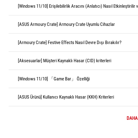
[Windows 11/10] Erişilebilirlik Aracını (Anlatıcı) Nasıl Etkinleştirilir
[ASUS Armoury Crate] Armoury Crate Uyumlu Cihazlar
[Armoury Crate] Festive Effects Nasıl Devre Dışı Bırakılır?
[Aksesuarlar] Müşteri Kaynaklı Hasar (CID) kriterleri
[Windows 11/10] 「Game Bar」 Özelliği
[ASUS Ürünü] Kullanıcı Kaynaklı Hasar (KKH) Kriterleri
DAHA