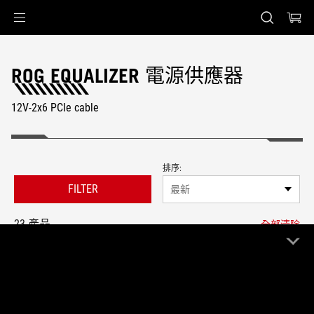
Accessibility links
Skip to content
Accessibility Help
Skip to Menu
ASUS 頁尾
ROG EQUALIZER 電源供應器
12V-2x6 PCIe cable
排序:
FILTER
最新
23 產品
全部清除
ROG Equalizer
Remove ROG Equalizer
有庫存