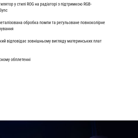
илятор у стилі ROG на радіаторі з підтримкою RGB-
Sync
металізована обробка помпи та регульоване повноколірне
ічування
кий відповідає зовнішньому вигляду материнських плат
исному обплетенні