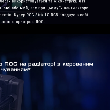
лерах використовується та ж конструкція із
а Intel або AMD, але при цьому їх вентилятори
ектів. Кулер ROG Strix LC RGB поєднує в собі
д кожного пристрою ROG.
р ROG на радіаторі з керованим
ічуванням*