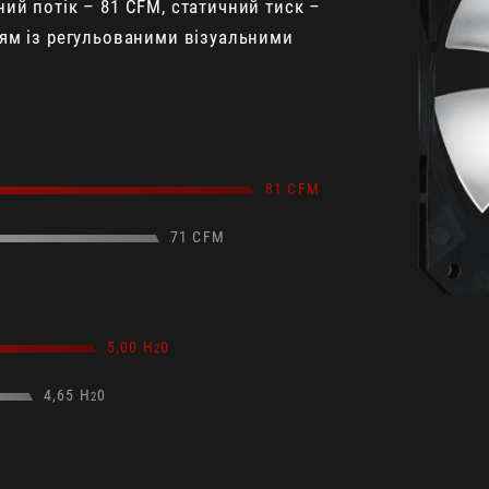
ий потік – 81 CFM, статичний тиск –
ням із регульованими візуальними
81 CFM
71 CFM
5,00 H
0
2
4,65 H
0
2