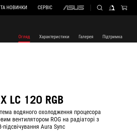
 ТА НОВИНКИ
СЕРВІС
ASUS
home
logo
Огляд
Характеристики
Галерея
Підтримка
IX LC 120 RGB
тема водяного охолодження процесора
овим вентилятором ROG на радіаторі з
-підсвічування Aura Sync