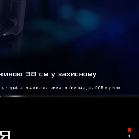
вжиною 38 см у захисному
 не сумісне з 4-контактними роз’ємами для RGB-стрічок.
ІЯ