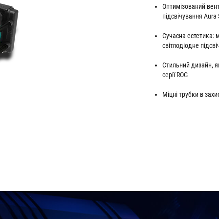
Оптимізований вент
підсвічування Aura 
Сучасна естетика: 
світлодіодне підсв
Стильний дизайн, я
серії ROG
Міцні трубки в зах