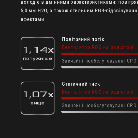
володіє відмінними характеристиками: повітрян
5,0 мм H2O, а також стильним RGB-підсвічуван
ефектами.
Повітряний потік
Вентилятор ROG на радіаторі
1,14x
потужніше
Звичайні необслуговувані СРО
Статичний тиск
Вентилятор ROG на радіаторі
1,07x
вище
Звичайні необслуговувані СРО