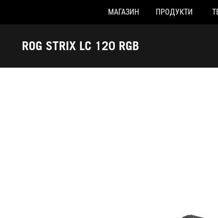
МАГАЗИН
ПРОДУКТИ
Т
Accessibility links
Перейти до вмісту
Довідка про спеціальні можливості
Перейти до меню
ASUS Footer
ROG STRIX LC 120 RGB