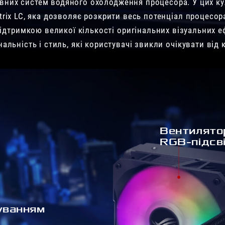
ивних систем водяного охолодження процесора. У цих ку
trix LC, яка дозволяє розкрити весь потенціал процесор
дтримкою великої кількості оригінальних візуальних еф
нальність і стиль, які користувачі звикли очікувати ві
Вентилято
RGB-підсв
уванням