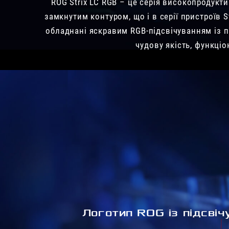
ROG Strix LC RGB – це серія високопродукт
замкнутим контуром, що і в серії пристроїв S
обладнані яскравим RGB-підсвічуванням із пі
чудову якість, функціо
Логотип ROG із підсвіч