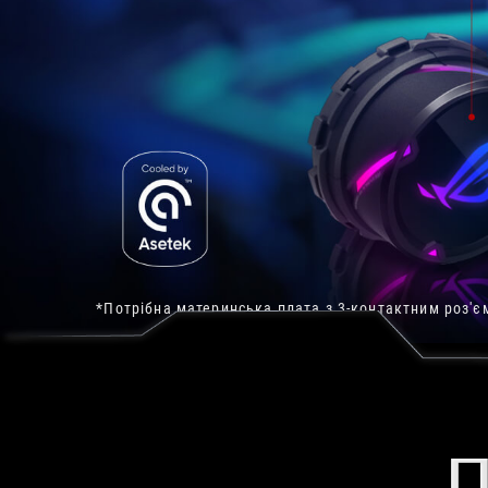
*Потрібна материнська плата з 3-контактним роз'єм
П