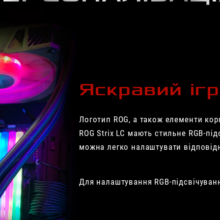
Яскравий іг
Логотип ROG, а також елементи кор
ROG Strix LC мають стильне RGB-підс
можна легко налаштувати відповідно
Для налаштування RGB-підсвічуван