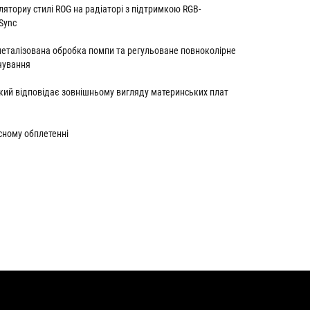
ляториу стилі ROG на радіаторі з підтримкою RGB-
Sync
металізована обробка помпи та регульоване повноколірне
ічування
кий відповідає зовнішньому вигляду материнських плат
исному обплетенні