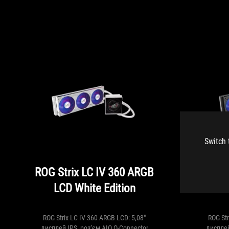
Switch 
ROG Strix LC IV 360 ARGB
ROG S
LCD White Edition
ROG Strix LC IV 360 ARGB LCD: 5,08"
ROG Str
дисплей IPS, роз’єм AIO Q-Connector
дисплей