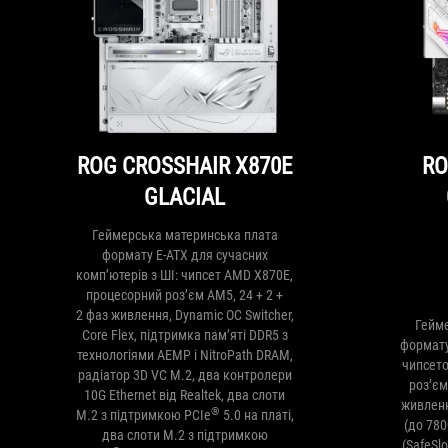
ROG CROSSHAIR X870E
RO
GLACIAL
Геймерська материнська плата
формату E-ATX для сучасних
комп’ютерів з ШІ: чипсет AMD X870E,
процесорний роз’єм AM5, 24 + 2 +
2 фаз живлення, Dynamic OC Switcher,
Гейм
Core Flex, підтримка пам’яті DDR5 з
формату 
технологіями AEMP і NitroPath DRAM,
чипсето
радіатор 3D VC M.2, два контролери
роз’єм
10G Ethernet від Realtek, два слоти
живленн
®
M.2 з підтримкою PCIe
5.0 на платі,
(до 780
два слоти M.2 з підтримкою
(SafeSl