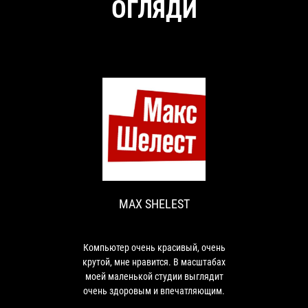
ОГЛЯДИ
MAX
Компьютер
SHELEST
очень
красивый,
очень
MAX SHELEST
крутой,
мне
нравится.
В
Компьютер очень красивый, очень
масштабах
крутой, мне нравится. В масштабах
моей
моей маленькой студии выглядит
маленькой
очень здоровым и впечатляющим.
студии