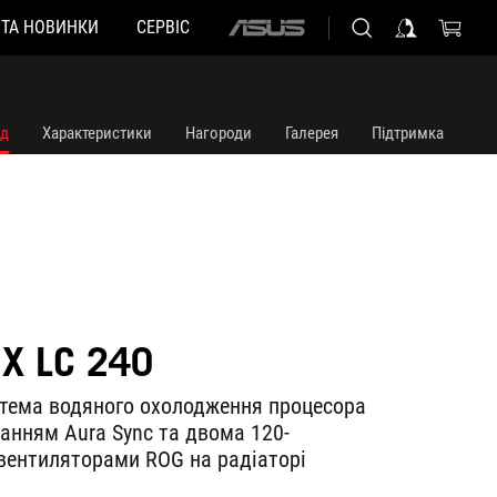
 ТА НОВИНКИ
СЕРВІС
ASUS
home
logo
яд
Характеристики
Нагороди
Галерея
Підтримка
IX LC 240
тема водяного охолодження процесора
ванням Aura Sync та двома 120-
вентиляторами ROG на радіаторі