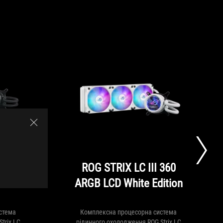
 360
ROG STRIX LC III 360
ARGB LCD White Edition
стема
Комплексна процесорна система
trix LC
рідинного охолодження ROG Strix LC