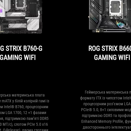
G STRIX B760-G
ROG STRIX B660
GAMING WIFI
GAMING WIFI
Геймерська материнська 
ерська материнська плата
формату ITX із чипсетом Inte
mATX у білій колірній гамі із
процесорним роз’ємом LGA
м Intel® B760, процесорним
PCIe® 5.0, 8+1 силовими мо
ом LGA 1700, 12 +1 фазами
підтримкою DDR5 та профілі
я, підтримкою пам’яті DDR5
Enhanced Memory Profile, фу
0 МТ/с), слотом PCIe 5.0 x16
двостороннього інтелектуа
ot, Q-Release), двома слотами