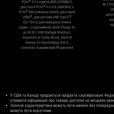
®
PCIe
4.0 з картою ROG Q-DIMM.2,
M.2 PCIe
®
два слоти PCIe
5.0 x16 (SafeSlot) з
US
®
PCIe
Slot Q-Release Switch, два порти
двос
®
®
USB4
, два роз’єми USB Type-C
шу
(20 Гбіт/с) для передньої панелі
пі
(один – з підтримкою Quick Charge 4+
до 60 Вт і USB Wattage Watcher),
технології AI Cache Boost, ASUS AI
Advisor, AI Overclocking, AIO Q-
Connector, 5-дюймовий РК-дисплей
Відмова
У США та Канаді продаються продукти, сертифіковані Феде
від
отримати інформацію про товари, доступні на місцевих рин
відповідальності
Технічні характеристики можуть бути змінені без попередн
можуть бути відсутніми.