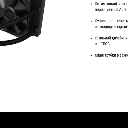
Оптимізовані венти
підсвічування Aura 
Сучасна естетика: 
світлодіодне підсв
Стильний дизайн, я
серії ROG
Міцні трубки в зах