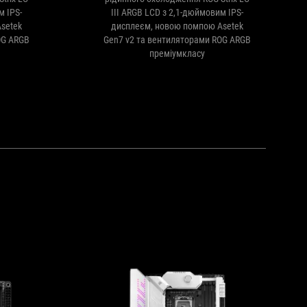
м IPS-
III ARGB LCD з 2,1-дюймовим IPS-
setek
дисплеєм, новою помпою Asetek
OG ARGB
Gen7 v2 та вентиляторами ROG ARGB
преміумкласу