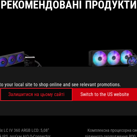
РЕКОМЕНДОВАНІ ПРОДУКТИ
to your local site to shop online and see relevant promotions.
Залишитися на цьому сайті
Switch to the US website
trix LC IV 360 ARGB
ROG STRIX LC III
LCD
ARGB LCD
ix LC IV 360 ARGB LCD: 5,08"
Комплексна процесорна си
 IPS, роз’єм AIO Q-Connector
рідинного охолодження ROG S