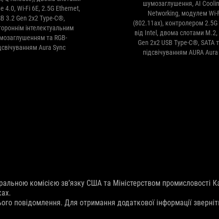
шумозаглушення, AI Coolin
 4.0, Wi-Fi 6E, 2.5G Ethernet,
Networking, модулем Wi-F
B 3.2 Gen 2x2 Type-C®,
(802.11ax), контролером 2.5G 
тороннім інтелектуальним
від Intel, двома слотами M.2,
мозаглушенням та RGB-
Gen 2x2 USB Type-C®, SATA т
дсвічуванням Aura Sync
підсвічуванням AURA Aura
ральною комісією зв’язку США та Міністерством промисловості К
ках.
ього повідомлення. Для отримання додаткової інформації зверніт