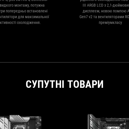
видкого монтажу, потужна
III ARGB LCD з 2,1-дюймови
три попередньо встановлені
дисплеєм, новою помпою A
нтилятори для максимальної
Gen7 v2 та вентиляторами R
ктивності охолодження.
преміумкласу
СУПУТНІ ТОВАРИ