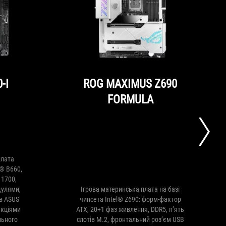
-I
ROG MAXIMUS Z690
FORMULA
плата
l® B660,
 1700,
дулями,
Ігрова материнська плата на базі
в ASUS
чипсета Intel® Z690: форм-фактор
нкціями
ATX, 20+1 фаз живлення, DDR5, п’ять
льного
слотів M.2, фронтальний роз’єм USB