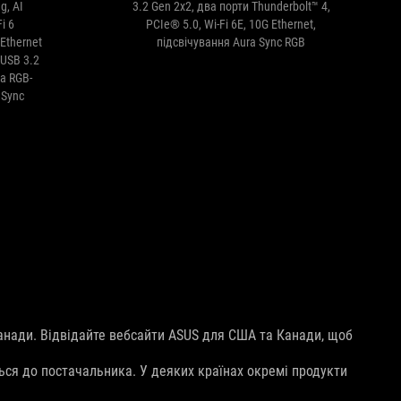
g, AI
3.2 Gen 2x2, два порти Thunderbolt™ 4,
i 6
PCIe® 5.0, Wi-Fi 6E, 10G Ethernet,
Ethernet
підсвічування Aura Sync RGB
 USB 3.2
а RGB-
 Sync
анади. Відвідайте вебсайти ASUS для США та Канади, щоб
ься до постачальника. У деяких країнах окремі продукти