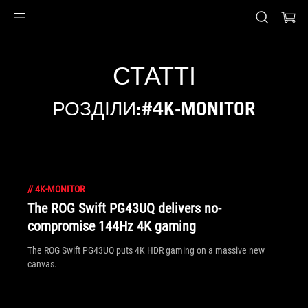
Accessibility links
Перейти до вмісту
Довідка про спеціальні можливості
Перейти до меню
ASUS Footer
СТАТТІ
РОЗДІЛИ:#4K-MONITOR
//
4K-MONITOR
The ROG Swift PG43UQ delivers no-
compromise 144Hz 4K gaming
The ROG Swift PG43UQ puts 4K HDR gaming on a massive new
canvas.