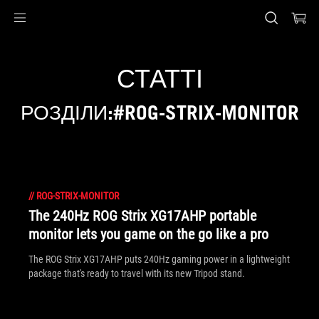
Accessibility links
Перейти до вмісту
Довідка про спеціальні можливості
Перейти до меню
ASUS Footer
СТАТТІ
РОЗДІЛИ:#ROG-STRIX-MONITOR
//
ROG-STRIX-MONITOR
The 240Hz ROG Strix XG17AHP portable
monitor lets you game on the go like a pro
The ROG Strix XG17AHP puts 240Hz gaming power in a lightweight
package that's ready to travel with its new Tripod stand.