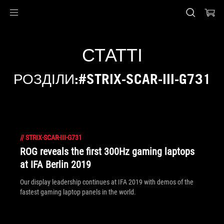
Accessibility links
Перейти до вмісту
Довідка про спеціальні можливості
Перейти до меню
ASUS Footer
СТАТТІ
РОЗДІЛИ:#STRIX-SCAR-III-G731
//
STRIX-SCAR-III-G731
ROG reveals the first 300Hz gaming laptops
at IFA Berlin 2019
Our display leadership continues at IFA 2019 with demos of the
fastest gaming laptop panels in the world.