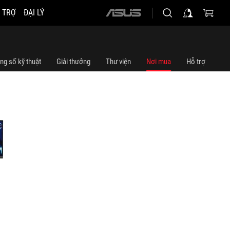
 TRỢ
ĐẠI LÝ
ASUS
home
logo
ng số kỹ thuật
Giải thưởng
Thư viện
Nơi mua
Hỗ trợ