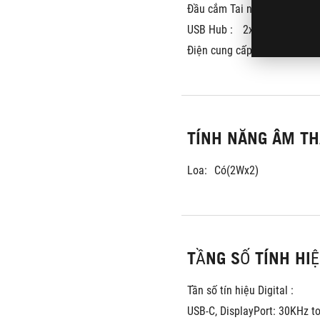
Đầu cắm Tai nghe :
Có
USB Hub : 
2x USB 3.2 Gen 
Điện cung cấp :
15W
TÍNH NĂNG ÂM T
Loa:
Có(2Wx2)
TẦNG SỐ TÍNH HI
Tần số tín hiệu Digital :
USB-C, DisplayPort: 30KHz t