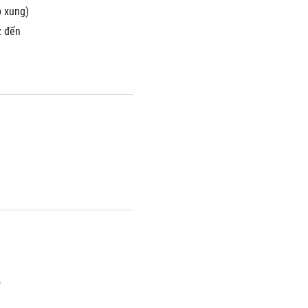
 xung)
 đến 
ó