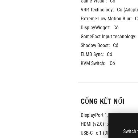
Game Visual:
Có
VRR Technology:
Có (Adapti
Extreme Low Motion Blur:
C
DisplayWidget:
Có
GameFast Input technology:
Shadow Boost:
Có
ELMB Sync:
Có
KVM Switch: 
Có
CỔNG KẾT NỐI
DisplayPort 1.2 
x 1
HDMI (v2.0)
x 1
Switch 
USB-C
x 1 (DP Alt Mode)