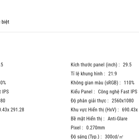
 biệt
.5
Kích thước panel (inch) :
29.5
Tỉ lệ khung hình :
21:9
10%
Không gian màu (sRGB) :
110%
 IPS
Kiểu Panel :
Công nghệ Fast IPS
080
Độ phân giải thực :
2560x1080
0.43x 291.28
Khu vực Hiển thị (HxV) :
690.43x
Bề mặt Hiển thị :
Anti-Glare
Pixel :
0.270mm
Độ sáng (Typ.) :
300cd/㎡