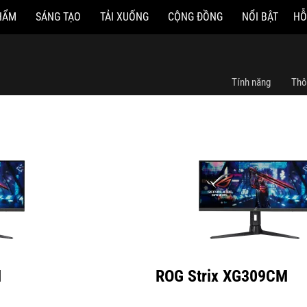
HẨM
SÁNG TẠO
TẢI XUỐNG
CỘNG ĐỒNG
NỔI BẬT
HỖ
ROG Strix XG309CM
Tính năng
Thô
M
ROG Strix XG309CM