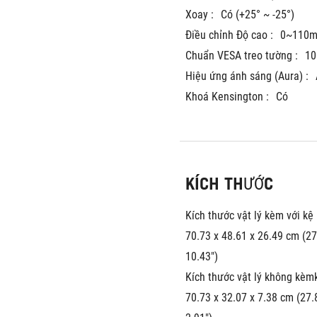
Xoay :
Có (+25° ~ -25°)
Điều chỉnh Độ cao :
0~110
Chuẩn VESA treo tường :
1
Hiệu ứng ánh sáng (Aura) :
Khoá Kensington :
Có
KÍCH THƯỚC
Kích thước vật lý kèm với kệ 
70.73 x 48.61 x 26.49 cm (27.
10.43")
Kích thước vật lý không kèmk
70.73 x 32.07 x 7.38 cm (27.8