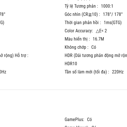
Tỷ lệ Tương phản :
1000:1
78°
Góc nhìn (CR≧10) :
178°/ 178°
G)
Thời gian phản hồi :
1ms(GTG)
Color Accuracy:
△E< 2
Màu hiển thị :
16.7M
Không chớp :
Có
 rộng) Hỗ trợ :
HDR (Dải tương phản động mở rộng
HDR10
0Hz
Tần số làm mới (tối đa) :
220Hz
GamePlus:
Có