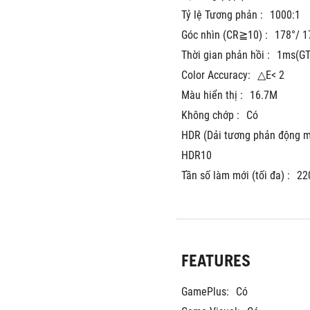
Tỷ lệ Tương phản :
1000:1
Góc nhìn (CR≧10) :
178°/ 1
Thời gian phản hồi :
1ms(GT
Color Accuracy:
△E< 2
Màu hiển thị :
16.7M
Không chớp :
Có
HDR (Dải tương phản động mở
HDR10
Tần số làm mới (tối đa) :
22
FEATURES
GamePlus:
Có