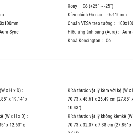
Xoay :
Có (+25° ~ -25°)
mm
Điều chỉnh Độ cao :
0~110mm
00x100mm
Chuẩn VESA treo tường :
100x1
Aura Sync	
Hiệu ứng ánh sáng (Aura) :
Khoá Kensington :
Có
(W x H x D) :
Kích thước vật lý kèm với kệ (W x H
85" x 19.14" x 
70.73 x 48.61 x 26.49 cm (27.85" x
10.43")
ệ (W x H x D) :
Kích thước vật lý không kèmkệ (W 
5" x 12.63" x 
70.73 x 32.07 x 7.38 cm (27.85" x 1