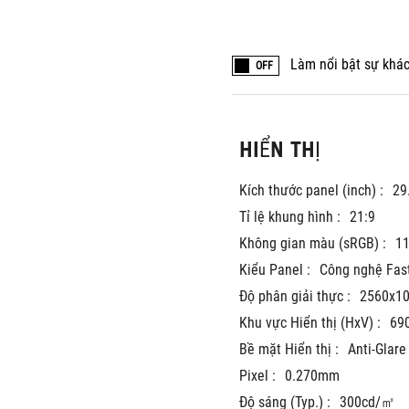
Làm nổi bật sự khác
OFF
HIỂN THỊ
Kích thước panel (inch) :
29
Tỉ lệ khung hình :
21:9
Không gian màu (sRGB) :
1
Kiểu Panel :
Công nghệ Fast
Độ phân giải thực :
2560x1
Khu vực Hiển thị (HxV) :
69
Bề mặt Hiển thị :
Anti-Glare
Pixel :
0.270mm
Độ sáng (Typ.) :
300cd/㎡