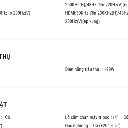
250KHz(H)/48Hz đến 220Hz(V)(ép
8Hz to 200Hz(V)
HDMI:30KHz đến 230KHz(H)/48Hz
200Hz(V)(ép xung)
 THỤ
Điện năng tiêu thụ :
<28W
ẬT
 :
Có
Lỗ cắm chân máy tripod 1/4" :
C
°)
Góc nghiêng :
Có (+20° ~ -5°)