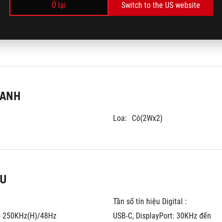
Ở lại
Switch to the US website
Đầu cắm Tai nghe :
Có
1 Type-A
USB Hub : 
2x USB 3.2 Gen 1 Typ
Điện cung cấp :
15W
HANH
Loa:
Có(2Wx2)
ỆU
Tần số tín hiệu Digital :
o 250KHz(H)/48Hz 
USB-C, DisplayPort: 30KHz đến 