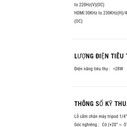
to 220Hz(V)(OC)
HDMI:30KHz to 230KHz(H)/4
(OC)
LƯỢNG ĐIỆN TIÊU
Điện năng tiêu thụ :
<28W
THÔNG SỐ KỸ THU
Lỗ cắm chân máy tripod 1/4"
Góc nghiêng :
Có (+20° ~ -5