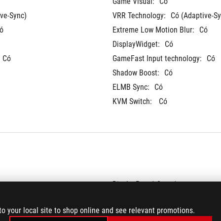
Game Visual:
Có
ve-Sync)
VRR Technology:
Có (Adaptive-Sy
ó
Extreme Low Motion Blur:
Có
DisplayWidget:
Có
Có
GameFast Input technology:
Có
Shadow Boost:
Có
ELMB Sync:
Có
KVM Switch: 
Có
DisplayPort 1.2 
x 1
HDMI (v2.0)
x 1
to your local site to shop online and see relevant promotions.
USB-C
x 1 (DP Alt Mode)