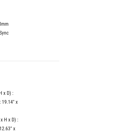
00mm
Aura Sync	
 x D) :
 19.14" x 
x H x D) :
2.63" x 