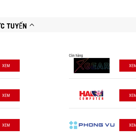
ỰC TUYẾN
Còn hàng
XEM
XE
XEM
XE
XEM
XE