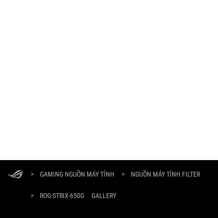
ASUS
Footer
>
GAMING NGUỒN MÁY TÍNH
>
NGUỒN MÁY TÍNH FILTER
>
ROG-STRIX-650G
GALLERY