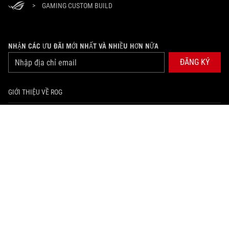
>
GAMING CUSTOM BUILD
NHẬN CÁC ƯU ĐÃI MỚI NHẤT VÀ NHIỀU HƠN NỮA
ĐĂNG KÝ
GIỚI THIỆU VỀ ROG
PRODUCT GUIDE
HỖ TRỢ
TRANG CHỦ
NEWSROOM
facebook
tiktok
youtube
instagram
twitter