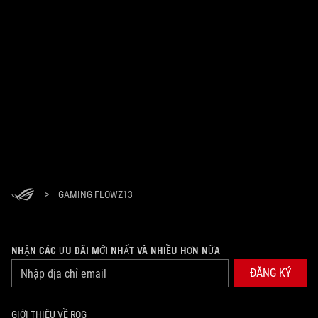
>
GAMING FLOWZ13
NHẬN CÁC ƯU ĐÃI MỚI NHẤT VÀ NHIỀU HƠN NỮA
ĐĂNG KÝ
GIỚI THIỆU VỀ ROG