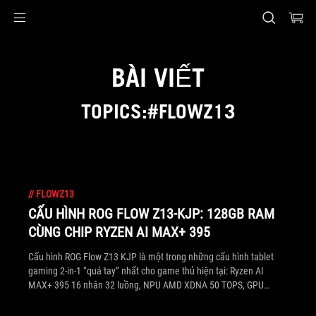
Accessibility links
Skip to content
Accessibility Help
Skip to Menu
ASUS Footer
BÀI VIẾT
TOPICS:#FLOWZ13
//
FLOWZ13
CẤU HÌNH ROG FLOW Z13-KJP: 128GB RAM
CÙNG CHIP RYZEN AI MAX+ 395
Cấu hình ROG Flow Z13 KJP là một trong những cấu hình tablet
gaming 2-in-1 “quá tay” nhất cho game thủ hiện tại: Ryzen AI
MAX+ 395 16 nhân 32 luồng, NPU AMD XDNA 50 TOPS, GPU
Radeon 8060S, unified memory 128 GB LPDDR5X 8000 MHz và
SSD PCIe 4.0 1 TB trong thân máy khoảng 1,3 đến 1,4 kg.