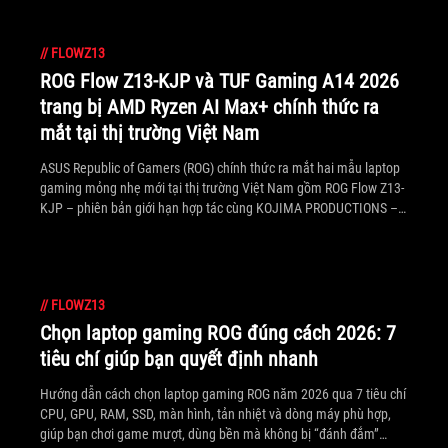
//
FLOWZ13
ROG Flow Z13-KJP và TUF Gaming A14 2026
trang bị AMD Ryzen AI Max+ chính thức ra
mắt tại thị trường Việt Nam
ASUS Republic of Gamers (ROG) chính thức ra mắt hai mẫu laptop
gaming mỏng nhẹ mới tại thị trường Việt Nam gồm ROG Flow Z13-
KJP – phiên bản giới hạn hợp tác cùng KOJIMA PRODUCTIONS –
và TUF Gaming A14 2026, một trong những laptop gaming mỏng
nhẹ nhất hiện nay.
//
FLOWZ13
Chọn laptop gaming ROG đúng cách 2026: 7
tiêu chí giúp bạn quyết định nhanh
Hướng dẫn cách chọn laptop gaming ROG năm 2026 qua 7 tiêu chí
CPU, GPU, RAM, SSD, màn hình, tản nhiệt và dòng máy phù hợp,
giúp bạn chơi game mượt, dùng bền mà không bị “đánh đắm”