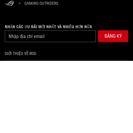
>
GAMING OUTRIDERS
NHẬN CÁC ƯU ĐÃI MỚI NHẤT VÀ NHIỀU HƠN NỮA
ĐĂNG KÝ
GIỚI THIỆU VỀ ROG
PRODUCT GUIDE
HỖ TRỢ
TRANG CHỦ
NEWSROOM
facebook
tiktok
youtube
instagram
twitter