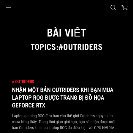
Accessibility links
Skip to content
Accessibility Help
Skip to Menu
ASUS Footer
BÀI VIẾT
TOPICS:#OUTRIDERS
//
OUTRIDERS
NHẬN MỘT BẢN OUTRIDERS KHI BẠN MUA
LAPTOP ROG ĐƯỢC TRANG BỊ ĐỒ HỌA
GEFORCE RTX
Laptop gaming ROG đưa bạn vào thế giới Outriders nguy hiểm
chưa từng thấy. Trong thời gian giới hạn, bạn sẽ nhận được một
bản Outriders khi mua laptop ROG đủ điều kiện với GPU NVIDIA