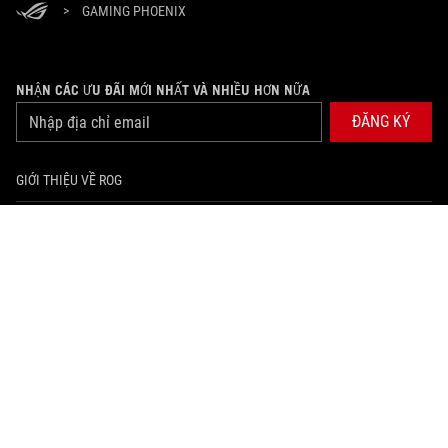
>
GAMING PHOENIX
NHẬN CÁC ƯU ĐÃI MỚI NHẤT VÀ NHIỀU HƠN NỮA
ĐĂNG KÝ
GIỚI THIỆU VỀ ROG
PRODUCT GUIDE
HỖ TRỢ
TRANG CHỦ
NEWSROOM
facebook
tiktok
youtube
instagram
twitter