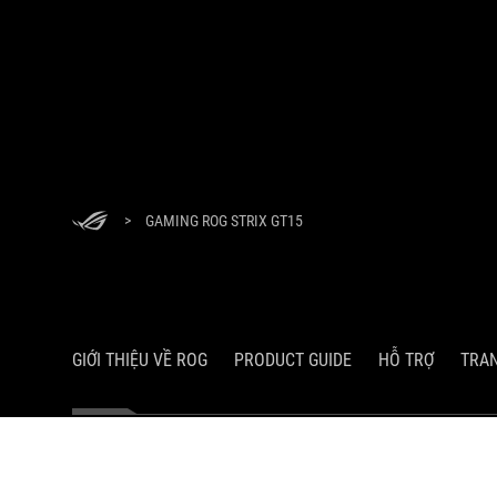
>
GAMING ROG STRIX GT15
GIỚI THIỆU VỀ ROG
PRODUCT GUIDE
HỖ TRỢ
TRA
Công Ty TNHH Công Nghệ Asus (Việt Nam)
Địa chỉ: 285 Cách Mạng Tháng Tám, Phường 12, Quận 10, Thành phố 
Giấy chứng nhận đăng ký doanh nghiệp số 0304965680 do Sở Kế hoạ