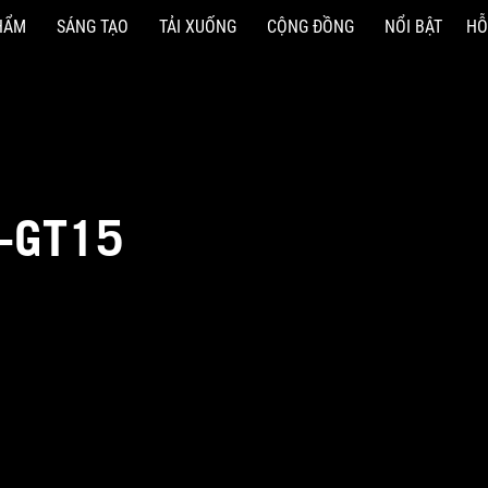
HẨM
SÁNG TẠO
TẢI XUỐNG
CỘNG ĐỒNG
NỔI BẬT
HỖ
-GT15