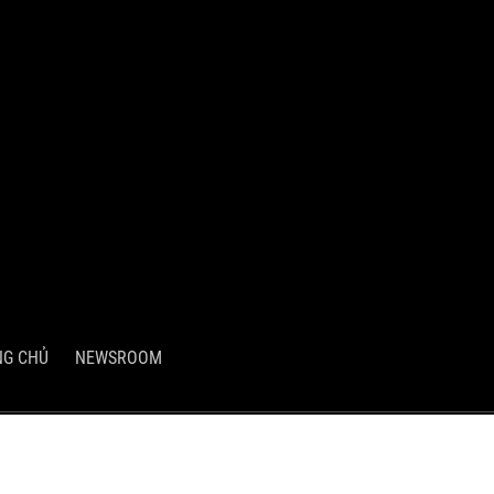
NG CHỦ
NEWSROOM
Hồ Chí Minh, Việt Nam
ch và Đầu tư và Thành phố Hồ Chí Minh cấp ngày 03/05/2007.