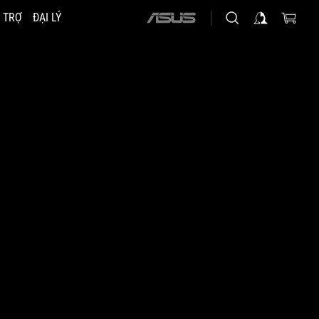
 TRỢ
ĐẠI LÝ
ASUS
home
logo