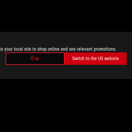
to your local site to shop online and see relevant promotions.
Ở lại
Switch to the US website