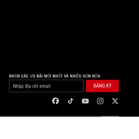
NHẬN CÁC ƯU ĐÃI MỚI NHẤT VÀ NHIỀU HƠN NỮA
ĐĂNG KÝ
facebook
tiktok
youtube
instagram
twitter