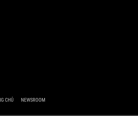
NG CHỦ
NEWSROOM
Hồ Chí Minh, Việt Nam
ch và Đầu tư và Thành phố Hồ Chí Minh cấp ngày 03/05/2007.