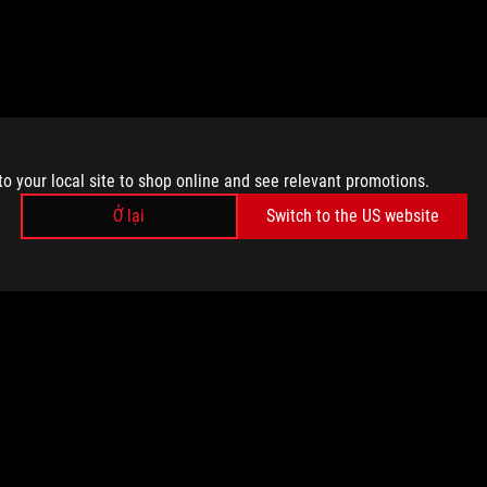
to your local site to shop online and see relevant promotions.
Ở lại
Switch to the US website