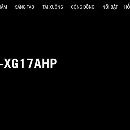
HẨM
SÁNG TẠO
TẢI XUỐNG
CỘNG ĐỒNG
NỔI BẬT
HỖ
X-XG17AHP