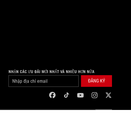
NHẬN CÁC ƯU ĐÃI MỚI NHẤT VÀ NHIỀU HƠN NỮA
ĐĂNG KÝ
facebook
tiktok
youtube
instagram
twitter