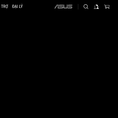
 TRỢ
ĐẠI LÝ
ASUS
home
logo