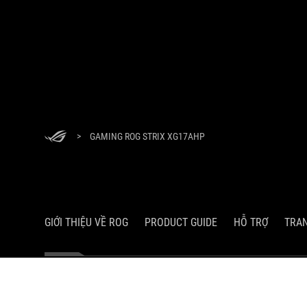
>
GAMING ROG STRIX XG17AHP
GIỚI THIỆU VỀ ROG
PRODUCT GUIDE
HỖ TRỢ
TRA
Công Ty TNHH Công Nghệ Asus (Việt Nam)
Địa chỉ: 285 Cách Mạng Tháng Tám, Phường 12, Quận 10, Thành phố 
Giấy chứng nhận đăng ký doanh nghiệp số 0304965680 do Sở Kế hoạ