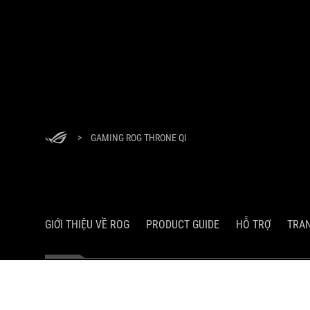
>
GAMING ROG THRONE QI
GIỚI THIỆU VỀ ROG
PRODUCT GUIDE
HỖ TRỢ
TRA
Công Ty TNHH Công Nghệ Asus (Việt Nam)
Địa chỉ: 285 Cách Mạng Tháng Tám, Phường 12, Quận 10, Thành phố 
Giấy chứng nhận đăng ký doanh nghiệp số 0304965680 do Sở Kế hoạ