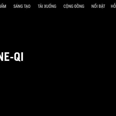
HẨM
SÁNG TẠO
TẢI XUỐNG
CỘNG ĐỒNG
NỔI BẬT
HỖ
NE-QI