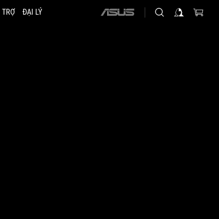
 TRỢ
ĐẠI LÝ
ASUS
home
logo