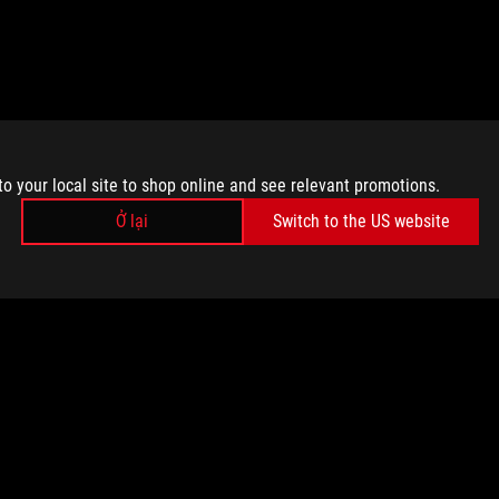
to your local site to shop online and see relevant promotions.
Ở lại
Switch to the US website