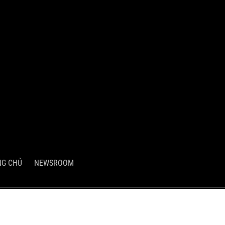
NG CHỦ
NEWSROOM
Hồ Chí Minh, Việt Nam
ch và Đầu tư và Thành phố Hồ Chí Minh cấp ngày 03/05/2007.