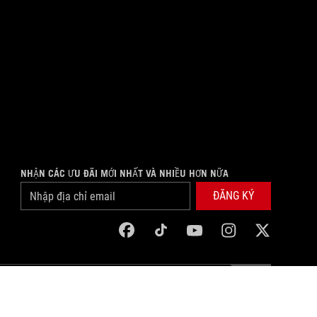
NHẬN CÁC ƯU ĐÃI MỚI NHẤT VÀ NHIỀU HƠN NỮA
ĐĂNG KÝ
facebook
tiktok
youtube
instagram
twitter