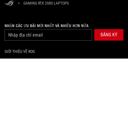
>
GAMING RTX 2080 LAPTOPS
NHẬN CÁC ƯU ĐÃI MỚI NHẤT VÀ NHIỀU HƠN NỮA
ĐĂNG KÝ
GIỚI THIỆU VỀ ROG
PRODUCT GUIDE
HỖ TRỢ
TRANG CHỦ
NEWSROOM
facebook
tiktok
youtube
instagram
twitter