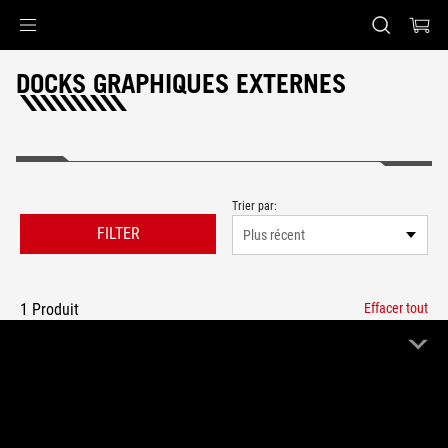
Accessibility links
Skip to content
Accessibility Help
Skip to Menu
ASUS Footer
DOCKS GRAPHIQUES EXTERNES
Trier par:
FILTER
Plus récent
1 Produit
Effacer tout