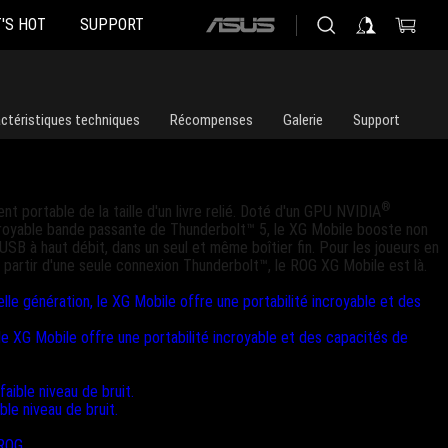
'S HOT
SUPPORT
ASUS
home
logo
ctéristiques techniques
Récompenses
Galerie
Support
®
t portable de la taille d'un livre relié. Doté d'un GPU NVIDIA
ncroyable bande passante de Thunderbolt™ 5, le XG Mobile booste non
SB à haut débit, dans un seul et même boîtier fin. Pour les joueurs en
à partir d'une seule connexion Thunderbolt™, le ROG XG Mobile est là.
e XG Mobile offre une portabilité incroyable et des capacités de
le niveau de bruit.