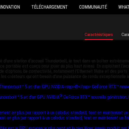
NNOVATION
TÉLÉCHARGEMENT
COMMUNAUTÉ
WHAT
Caractéristiques
Cara
 d'une station d'accueil Thunderbolt, le tout dans un boîtier extrêmemen
 portable est conçu pour jouer au plus haut niveau. En exploitant l'i
d'options de connectivité, notamment l'Ethernet filaire et des ports U
ou les créateurs qui ont besoin d'une puissance de rendu exceptionnelle 
®
underbolt™ 5 et d'un GPU NVIDIA
GeForce RTX™ nouvelle génération, l
 en plus par rapport à un caloduc standard, tout en maintenant un faib