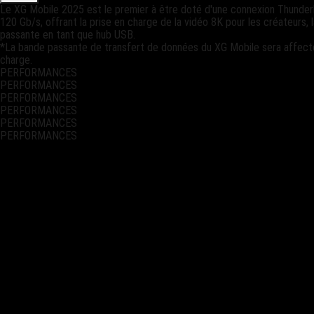
Le XG Mobile 2025 est le premier à être doté d'une connexion Thunderb
120 Gb/s, offrant la prise en charge de la vidéo 8K pour les créateurs,
passante en tant que hub USB.​
*La bande passante de transfert de données du XG Mobile sera affecté
charge.
PERFORMANCES
PERFORMANCES
PERFORMANCES
PERFORMANCES
PERFORMANCES
PERFORMANCES