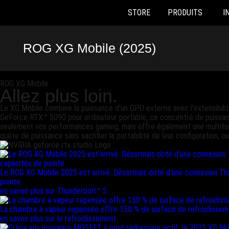
STORE
PRODUITS
I
Accessibility links
Skip to content
Accessibility Help
Skip to Menu
ASUS Footer
ROG XG Mobile (2025)
ROG XG Mobile
Allez plus loin.
Le XG Mobile combine la puissance d'un GPU externe avec l'extensibilité
GeForce RTX™ 5090 pour ordinateur portable, ce concentré de puissance
seulement vos performances gaming, mais offre également une multitude 
quête de puissance sans sacrifier la portabilité de leur configuration, 
Le ROG XG Mobile 2025 est arrivé. Désormais doté d'une connexion Th
pointe.
en savoir plus sur Thunderbolt™ 5
La chambre à vapeur repensée offre 150 % de surface de refroidissement
en savoir plus sur le refroidissement