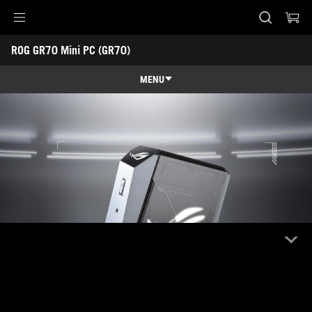
Accessibility links
ROG GR70 Mini PC (GR70) 
Skip to content
Aide à l'accessibilité
Skip to Menu
ASUS Footer
MENU
Caractéristiques
Caractéristiques
Caractéristiques techniques
Récompenses
Galerie
Support