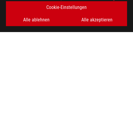
Cookie-Einstellungen
REGISTRIEREN
Alle ablehnen
Alle akzeptieren
ÜBER ROG
HOME
NEWSROOM
HILFE ZUR BARRIEREFREIHEIT
facebook
twitter
discord
youtube
twitch
instagram
tiktok
threads
Switzerland/Deutsch
DATENSCHUTZ
NUTZUNGSBEDINGUNGEN
COOKIE SETTINGS
©ASUSTEK COMPUTER INC. ALL RIGHTS RESERVED.