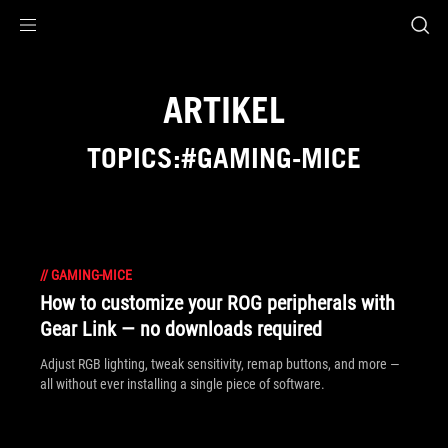
Accessibility links
Skip to content
Accessibility Help
Skip to Menu
ASUS Footer
ARTIKEL
TOPICS:#GAMING-MICE
//
GAMING-MICE
How to customize your ROG peripherals with
Gear Link — no downloads required
Adjust RGB lighting, tweak sensitivity, remap buttons, and more —
all without ever installing a single piece of software.