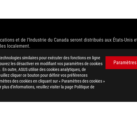
ations et de l'Industrie du Canada seront distribués aux États-Unis e
bles localement.
ication préalable. Consultez votre revendeur pour connaitre les spéci
technologies similaires pour exécuter des fonctions en ligne
Paramètres
 pouvez les désactiver en modifiant vos paramètres de cookies
 le modèle, et toutes les images sont des exemples. Veuillez consulter
. En outre, ASUS utilise des cookies analytiques, de
es à modification sans préavis.
euillez cliquer ce bouton pour définir vos préférences
ts sont la propriété de leurs sociétés respectives.
mètres des cookies en cliquant sur « Paramètres des cookies »
eoretical performance. Actual figures may vary in real-world situatio
plus d'informations, veuillez visiter la page Politique de
ill vary depending on many factors including the processing speed of th
uement autorisé à fixer un prix de revente recommandé. Tous les reven
 les taxes, les frais d'expédition, de manutention et de recyclage.