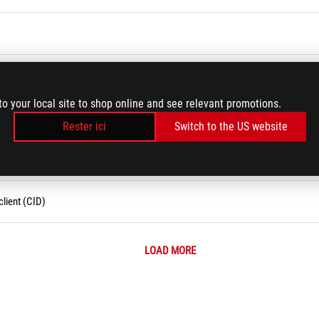
fs ?
to your local site to shop online and see relevant promotions.
ient (CID)
Rester ici
Switch to the US website
lient (CID)
LOAD MORE