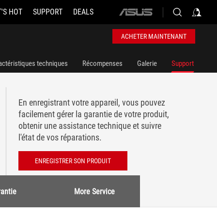
'S HOT
SUPPORT
DEALS
ASUS
home
logo
ACHETER MAINTENANT
actéristiques techniques
Récompenses
Galerie
Support
En enregistrant votre appareil, vous pouvez
facilement gérer la garantie de votre produit,
obtenir une assistance technique et suivre
l'état de vos réparations.
ENREGISTRER SON PRODUIT
antie
More Service