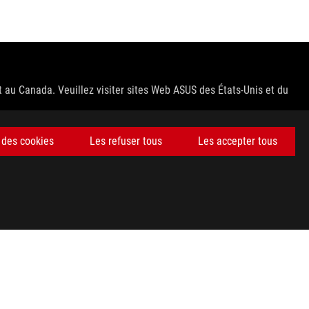
t au Canada. Veuillez visiter sites Web ASUS des États-Unis et du
fications exactes des offres. Les produits peuvent ne pas être
 des cookies
Les refuser tous
Les accepter tous
 les pages de spécification pour obtenir les détails complets.
ns.
e host device, file attributes and other factors related to system
deurs sont libres de fixer leur propre prix comme ils l'entendent.