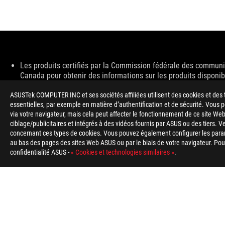
Disclaimer
Les produits certifiés par la Commission fédérale des communic
Canada pour obtenir des informations sur les produits disponi
Toutes les spécifications sont sujettes à changement sans notif
ASUSTek COMPUTER INC et ses sociétés affiliées utilisent des cookies et des 
disponibles dans tous les marchés.
essentielles, par exemple en matière d’authentification et de sécurité. Vous
Les spécifications et les caractéristiques peuvent varier selon
via votre navigateur, mais cela peut affecter le fonctionnement de ce site Web
La couleur de la carte et les versions des logiciels sont sujett
ciblage/publicitaires et intégrés à des vidéos fournis par ASUS ou des tiers. V
Tous les noms de marques de commerce, de marques et de produi
concernant ces types de cookies. Vous pouvez également configurer les para
Unless otherwise stated, all performance claims are based on th
au bas des pages des sites Web ASUS ou par le biais de votre navigateur. Pour 
The actual transfer speed of USB 3.0, 3.1, 3.2, and/or Type-C w
confidentialité ASUS -
« Cookies et technologies similaires »
.
configuration and your operating environment.
En ce qui concerne les informations sur les prix, ASUS est uniq
Le prix peut ne pas inclure les frais supplémentaires, y compris
ASUS