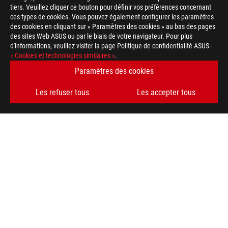
tiers. Veuillez cliquer ce bouton pour définir vos préférences concernant
ces types de cookies. Vous pouvez également configurer les paramètres
des cookies en cliquant sur « Paramètres des cookies » au bas des pages
des sites Web ASUS ou par le biais de votre navigateur. Pour plus
d'informations, veuillez visiter la page Politique de confidentialité ASUS -
ASUS
« Cookies et technologies similaires »
.
Footer
>
GAMING MANETTES
>
ROG RAIKIRI PRO
GALLERY
Paramètres des cookies
Les refuser tous
Les accepter tous
OBTENEZ LES DERNIÈRES OFFRES ET PLUS ENCORE
INSCRIPTION
À PROPOS DE ROG
ACCUEIL
NEWSROOM
AIDE À L'ACCESSIBILITÉ