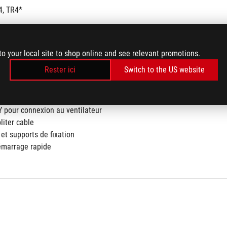
, TR4*
to your local site to shop online and see relevant promotions.
Rester ici
Switch to the US website
0 Liquid Cooler
GB Radiator Fan
pour connexion aux logiciels
Y pour connexion au ventilateur
liter cable
 et supports de fixation
émarrage rapide