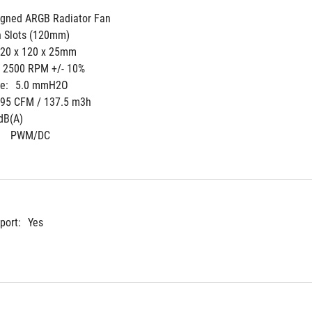
gned ARGB Radiator Fan
n Slots (120mm)
20 x 120 x 25mm
- 2500 RPM +/- 10%
e:
5.0 mmH2O
.95 CFM / 137.5 m3h
dB(A) 
 
PWM/DC
port:
Yes