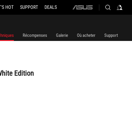
'S HOT
SUPPORT
DEALS
ASUS
home
logo
chniques
Récompenses
Galerie
Où acheter
Support
hite Edition