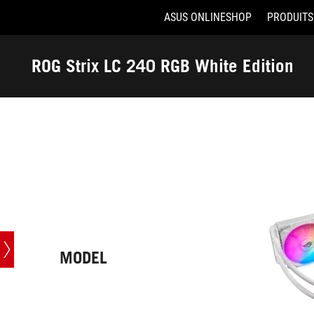
ASUS ONLINESHOP
PRODUITS
Accessibility links
Aller au contenu
Accessibilité
Aller au Menu
ASUS Footer
ROG Strix LC 240 RGB White Edition
-
Caractéristiques
techniques
MODEL