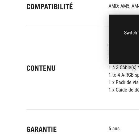
COMPATIBILITÉ
AMD: AM5, AM4
Switch 
ROG RYUJIN 24
2 x 120 mm AR
1 x Câble USB 
CONTENU
1 à 3 Câble(s) 
1 to 4 A-RGB sp
1 x Pack de vis
1 x Guide de d
GARANTIE
5 ans