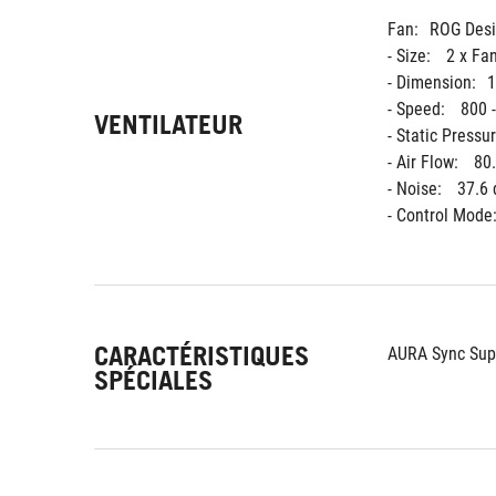
Fan:
ROG Desi
- Size: 
2 x Fa
- Dimension:
1
- Speed: 
800 
VENTILATEUR
- Static Pressur
- Air Flow: 
80
- Noise: 
37.6 
- Control Mode:
CARACTÉRISTIQUES
AURA Sync Sup
SPÉCIALES