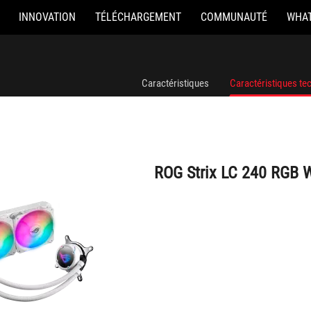
INNOVATION
TÉLÉCHARGEMENT
COMMUNAUTÉ
WHAT
ROG Strix LC 240 RGB White Edition
Caractéristiques
Caractéristiques te
ROG Strix LC 240 RGB W