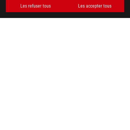
>
ORDINATEURS DE BUREAU FILTER
>
ROG NUC (2025)
Les refuser tous
Les accepter tous
GALLERY
OBTENEZ LES DERNIÈRES OFFRES ET PLUS ENCORE
INSCRIPTION
À PROPOS DE ROG
ACCUEIL
NEWSROOM
AIDE À L'ACCESSIBILITÉ
facebook
twitter
discord
youtube
twitch
instagram
tiktok
threads