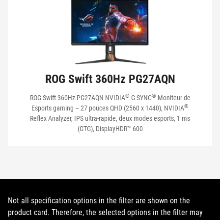
ROG Swift 360Hz PG27AQN
®
®
ROG Swift 360Hz PG27AQN NVIDIA
G-SYNC
Moniteur de
®
Esports gaming – 27 pouces QHD (2560 x 1440), NVIDIA
Reflex Analyzer, IPS ultra-rapide, deux modes esports, 1 ms
(GTG), DisplayHDR™ 600
Not all specification options in the filter are shown on the
product card. Therefore, the selected options in the filter may