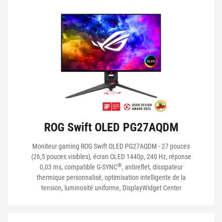
FRÉQUENCE DE RAFRAÎCHISSEMENT
TEMPS DE RÉPONSE
ADAPTIVE -SYNC
ROG Swift OLED PG27AQDM
HDR
Moniteur gaming ROG Swift OLED PG27AQDM - 27 pouces
(26,5 pouces visibles), écran OLED 1440p, 240 Hz, réponse
AURA SYNC
®
0,03 ms, compatible G-SYNC
, antireflet, dissipateur
thermique personnalisé, optimisation intelligente de la
tension, luminosité uniforme, DisplayWidget Center
CONSOLE GAMING