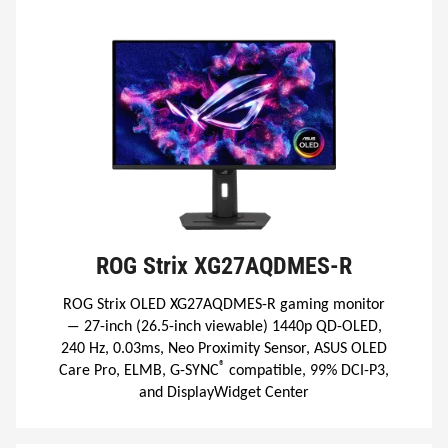
DISPLAY SURFACE
VOIR MES PRODUITS
ROG Strix XG27AQDMES-R
ROG Strix OLED XG27AQDMES-R gaming monitor
― 27-inch (26.5-inch viewable) 1440p QD-OLED,
240 Hz, 0.03ms, Neo Proximity Sensor, ASUS OLED
®
Care Pro, ELMB, G-SYNC
compatible, 99% DCI-P3,
and DisplayWidget Center