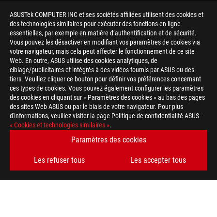
ASUSTek COMPUTER INC et ses sociétés affiliées utilisent des cookies et
des technologies similaires pour exécuter des fonctions en ligne
essentielles, par exemple en matière d’authentification et de sécurité.
Vous pouvez les désactiver en modifiant vos paramètres de cookies via
votre navigateur, mais cela peut affecter le fonctionnement de ce site
Web. En outre, ASUS utilise des cookies analytiques, de
ciblage/publicitaires et intégrés à des vidéos fournis par ASUS ou des
tiers. Veuillez cliquer ce bouton pour définir vos préférences concernant
>
GAMING 240HZ
ces types de cookies. Vous pouvez également configurer les paramètres
des cookies en cliquant sur « Paramètres des cookies » au bas des pages
des sites Web ASUS ou par le biais de votre navigateur. Pour plus
d'informations, veuillez visiter la page Politique de confidentialité ASUS -
OBTENEZ LES DERNIÈRES OFFRES ET PLUS ENCORE
« Cookies et technologies similaires »
.
Paramètres des cookies
INSCRIPTION
Les refuser tous
Les accepter tous
À PROPOS DE ROG
ACCUEIL
NEWSROOM