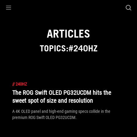
Accessibility links
Aller au contenu
Accessibilité
Aller au Menu
ASUS Footer
ARTICLES
TOPICS:#240HZ
//
240HZ
The ROG Swift OLED PG32UCDM hits the
sweet spot of size and resolution
A 4K OLED panel and high-end gaming specs collide in the
premium ROG Swift OLED PG32UCDM.