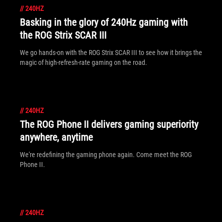
//
240HZ
Basking in the glory of 240Hz gaming with
the ROG Strix SCAR III
We go hands-on with the ROG Strix SCAR III to see how it brings the
magic of high-refresh-rate gaming on the road.
//
240HZ
The ROG Phone II delivers gaming superiority
anywhere, anytime
We're redefining the gaming phone again. Come meet the ROG
Phone II.
//
240HZ