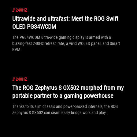
//
240HZ
Ultrawide and ultrafast: Meet the ROG Swift
OLED PG34WCDM
The PG34WCDM ultra-wide gaming display is armed with a
blazing-fast 240Hz refresh rate, a vivid WOLED panel, and Smart
KVM.
//
240HZ
The ROG Zephyrus S GX502 morphed from my
portable partner to a gaming powerhouse
Thanks to its slim chassis and power-packed internals, the ROG
Zephyrus S GX502 can seamlessly bridge work and play.