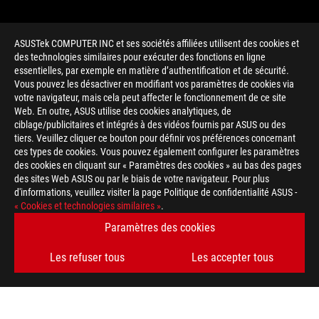
ASUSTek COMPUTER INC et ses sociétés affiliées utilisent des cookies et
des technologies similaires pour exécuter des fonctions en ligne
essentielles, par exemple en matière d’authentification et de sécurité.
Vous pouvez les désactiver en modifiant vos paramètres de cookies via
votre navigateur, mais cela peut affecter le fonctionnement de ce site
Web. En outre, ASUS utilise des cookies analytiques, de
ciblage/publicitaires et intégrés à des vidéos fournis par ASUS ou des
tiers. Veuillez cliquer ce bouton pour définir vos préférences concernant
>
GAMING GPU TEMPERATURES
ces types de cookies. Vous pouvez également configurer les paramètres
des cookies en cliquant sur « Paramètres des cookies » au bas des pages
des sites Web ASUS ou par le biais de votre navigateur. Pour plus
d'informations, veuillez visiter la page Politique de confidentialité ASUS -
OBTENEZ LES DERNIÈRES OFFRES ET PLUS ENCORE
« Cookies et technologies similaires »
.
Paramètres des cookies
INSCRIPTION
Les refuser tous
Les accepter tous
À PROPOS DE ROG
ACCUEIL