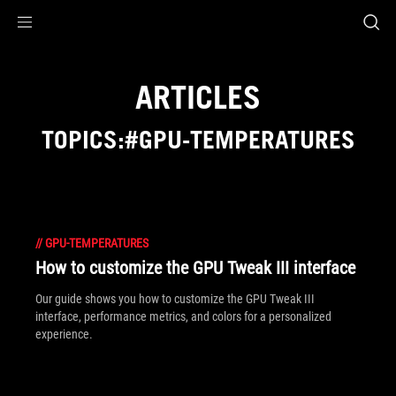
Accessibility links
Aller au contenu
Accessibilité
Aller au Menu
ASUS Footer
ARTICLES
TOPICS:#GPU-TEMPERATURES
//
GPU-TEMPERATURES
How to customize the GPU Tweak III interface
Our guide shows you how to customize the GPU Tweak III
interface, performance metrics, and colors for a personalized
experience.