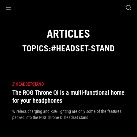
Accessibility links
Aller au contenu
Accessibilité
Aller au Menu
ASUS Footer
ARTICLES
TOPICS:#HEADSET-STAND
//
HEADSET-STAND
The ROG Throne Qi is a multi-functional home
for your headphones
Wireless charging and RBG lighting are only some of the features
packed into the ROG Throne Qi headset stand.