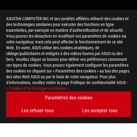
ASUSTek COMPUTER INC et ses sociétés affiliées utilisent des cookies et
des technologies similaires pour exécuter des fonctions en ligne
essentielles, par exemple en matière d’authentification et de sécurité.
Vous pouvez les désactiver en modifiant vos paramètres de cookies via
votre navigateur, mais cela peut affecter le fonctionnement de ce site
Web. En outre, ASUS utilise des cookies analytiques, de
ciblage/publicitaires et intégrés à des vidéos fournis par ASUS ou des
tiers. Veuillez cliquer ce bouton pour définir vos préférences concernant
>
GAMING HEADSET STAND
ces types de cookies. Vous pouvez également configurer les paramètres
des cookies en cliquant sur « Paramètres des cookies » au bas des pages
des sites Web ASUS ou par le biais de votre navigateur. Pour plus
d'informations, veuillez visiter la page Politique de confidentialité ASUS -
OBTENEZ LES DERNIÈRES OFFRES ET PLUS ENCORE
« Cookies et technologies similaires »
.
Paramètres des cookies
INSCRIPTION
Les refuser tous
Les accepter tous
À PROPOS DE ROG
ACCUEIL