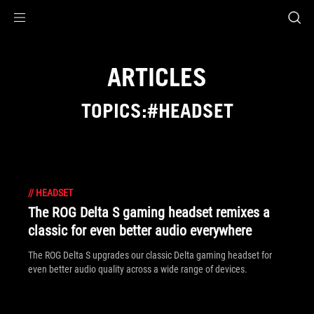
Accessibility links
Aller au contenu
Accessibilité
Aller au Menu
ASUS Footer
ARTICLES
TOPICS:#HEADSET
//
HEADSET
The ROG Delta S gaming headset remixes a
classic for even better audio everywhere
The ROG Delta S upgrades our classic Delta gaming headset for
even better audio quality across a wide range of devices.