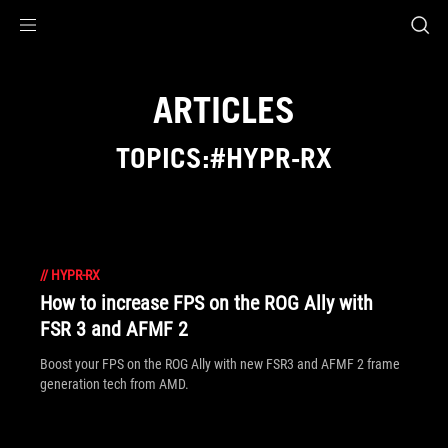
Accessibility links
Aller au contenu
Accessibilité
Aller au Menu
ASUS Footer
ARTICLES
TOPICS:#HYPR-RX
//
HYPR-RX
How to increase FPS on the ROG Ally with
FSR 3 and AFMF 2
Boost your FPS on the ROG Ally with new FSR3 and AFMF 2 frame
generation tech from AMD.