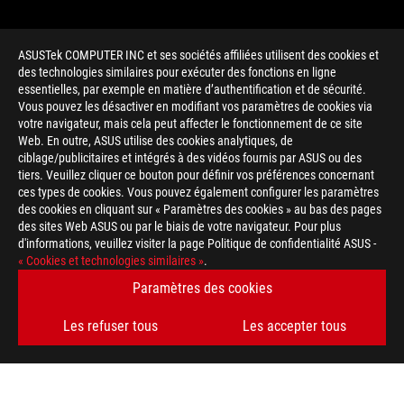
ASUSTek COMPUTER INC et ses sociétés affiliées utilisent des cookies et
des technologies similaires pour exécuter des fonctions en ligne
essentielles, par exemple en matière d’authentification et de sécurité.
Vous pouvez les désactiver en modifiant vos paramètres de cookies via
votre navigateur, mais cela peut affecter le fonctionnement de ce site
Web. En outre, ASUS utilise des cookies analytiques, de
ciblage/publicitaires et intégrés à des vidéos fournis par ASUS ou des
tiers. Veuillez cliquer ce bouton pour définir vos préférences concernant
>
GAMING HYPR-RX
ces types de cookies. Vous pouvez également configurer les paramètres
des cookies en cliquant sur « Paramètres des cookies » au bas des pages
des sites Web ASUS ou par le biais de votre navigateur. Pour plus
d'informations, veuillez visiter la page Politique de confidentialité ASUS -
OBTENEZ LES DERNIÈRES OFFRES ET PLUS ENCORE
« Cookies et technologies similaires »
.
Paramètres des cookies
INSCRIPTION
Les refuser tous
Les accepter tous
À PROPOS DE ROG
ACCUEIL