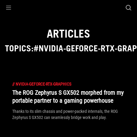
Accessibility links
Aller au contenu
Accessibilité
Aller au Menu
ASUS Footer
ARTICLES
TOPICS:#NVIDIA-GEFORCE-RTX-GRA
//
NVIDIA-GEFORCE-RTX-GRAPHICS
The ROG Zephyrus S GX502 morphed from my
portable partner to a gaming powerhouse
Thanks to its slim chassis and power-packed internals, the ROG
Zephyrus S GX502 can seamlessly bridge work and play.