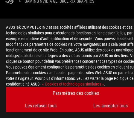
>
GAMING NVIDIA GEFORCE RTX GRAPHICS
OBTENEZ LES DERNIÈRES OFFRES ET PLUS ENCORE
ASUSTek COMPUTER INC et ses sociétés affiliées utilisent des cookies et des
technologies similaires pour exécuter des fonctions en ligne essentielles, par
INSCRIPTION
exemple en matière d’authentification et de sécurité. Vous pouvez les désact
modifiant vos paramètres de cookies via votre navigateur, mais cela peut affe
fonctionnement de ce site Web. En outre, ASUS utilise des cookies analytique
À PROPOS DE ROG
ciblage/publicitaires et intégrés à des vidéos fournis par ASUS ou des tiers. Ve
cliquer ce bouton pour définir vos préférences concernant ces types de cookie
ACCUEIL
Vous pouvez également configurer les paramètres des cookies en cliquant su
Paramètres des cookies » au bas des pages des sites Web ASUS ou par le bia
NEWSROOM
votre navigateur. Pour plus d'informations, veuillez visiter la page Politique de
confidentialité ASUS -
« Cookies et technologies similaires »
.
AIDE À L'ACCESSIBILITÉ
Paramètres des cookies
Les refuser tous
Les accepter tous
facebook
twitter
discord
youtube
twitch
instagram
tiktok
threads
Switzerland/Français