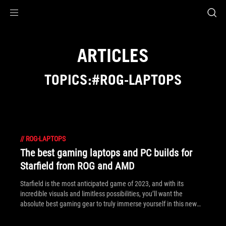
Accessibility links
Aller au contenu
Accessibilité
Aller au Menu
ASUS Footer
ARTICLES
TOPICS:#ROG-LAPTOPS
//
ROG-LAPTOPS
The best gaming laptops and PC builds for
Starfield from ROG and AMD
Starfield is the most anticipated game of 2023, and with its
incredible visuals and limitless possibilities, you’ll want the
absolute best gaming gear to truly immerse yourself in this new
world.