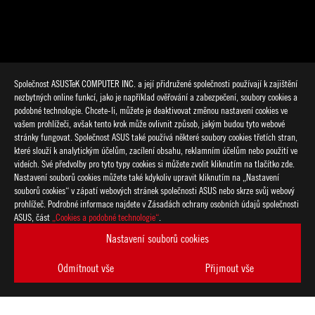
Společnost ASUSTeK COMPUTER INC. a její přidružené společnosti používají k zajištění
nezbytných online funkcí, jako je například ověřování a zabezpečení, soubory cookies a
podobné technologie. Chcete-li, můžete je deaktivovat změnou nastavení cookies ve
vašem prohlížeči, avšak tento krok může ovlivnit způsob, jakým budou tyto webové
stránky fungovat. Společnost ASUS také používá některé soubory cookies třetích stran,
které slouží k analytickým účelům, zacílení obsahu, reklamním účelům nebo použití ve
>
GAMING AAS
videích. Své předvolby pro tyto typy cookies si můžete zvolit kliknutím na tlačítko zde.
Nastavení souborů cookies můžete také kdykoliv upravit kliknutím na „Nastavení
souborů cookies“ v zápatí webových stránek společnosti ASUS nebo skrze svůj webový
prohlížeč. Podrobné informace najdete v Zásadách ochrany osobních údajů společnosti
PODPOROVANÉ TYPY PLATEB
ASUS, část
„Cookies a podobné technologie“
.
Nastavení souborů cookies
ZÍSKEJTE NEJNOVĚJŠÍ NABÍDKY A DALŠÍ
Odmítnout vše
Přijmout vše
VYTVOŘIT
ÚČET