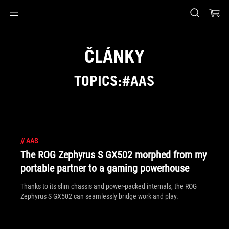
Accessibility links
Skip to content
Accessibility Help
Skip to Menu
ASUS Footer
ČLÁNKY
TOPICS:#AAS
//
AAS
The ROG Zephyrus S GX502 morphed from my
portable partner to a gaming powerhouse
Thanks to its slim chassis and power-packed internals, the ROG
Zephyrus S GX502 can seamlessly bridge work and play.