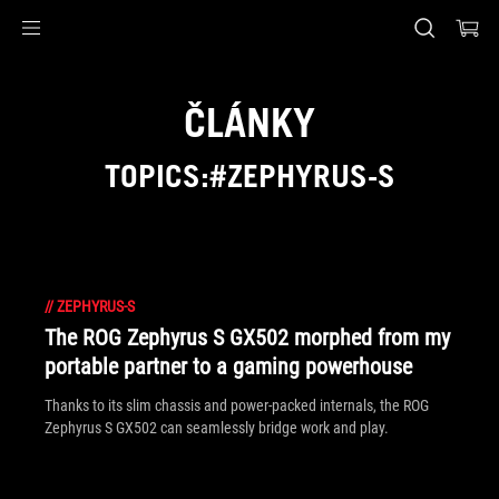
Accessibility links
Skip to content
Accessibility Help
Skip to Menu
ASUS Footer
ČLÁNKY
TOPICS:#ZEPHYRUS-S
//
ZEPHYRUS-S
The ROG Zephyrus S GX502 morphed from my
portable partner to a gaming powerhouse
Thanks to its slim chassis and power-packed internals, the ROG
Zephyrus S GX502 can seamlessly bridge work and play.