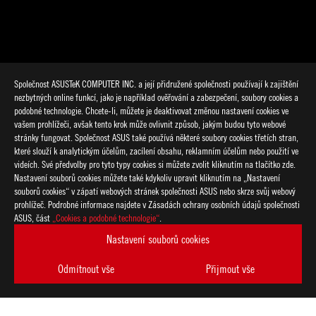
Společnost ASUSTeK COMPUTER INC. a její přidružené společnosti používají k zajištění
nezbytných online funkcí, jako je například ověřování a zabezpečení, soubory cookies a
podobné technologie. Chcete-li, můžete je deaktivovat změnou nastavení cookies ve
vašem prohlížeči, avšak tento krok může ovlivnit způsob, jakým budou tyto webové
stránky fungovat. Společnost ASUS také používá některé soubory cookies třetích stran,
které slouží k analytickým účelům, zacílení obsahu, reklamním účelům nebo použití ve
>
GAMING ZEPHYRUS S
videích. Své předvolby pro tyto typy cookies si můžete zvolit kliknutím na tlačítko zde.
Nastavení souborů cookies můžete také kdykoliv upravit kliknutím na „Nastavení
souborů cookies“ v zápatí webových stránek společnosti ASUS nebo skrze svůj webový
prohlížeč. Podrobné informace najdete v Zásadách ochrany osobních údajů společnosti
PODPOROVANÉ TYPY PLATEB
ASUS, část
„Cookies a podobné technologie“
.
Nastavení souborů cookies
ZÍSKEJTE NEJNOVĚJŠÍ NABÍDKY A DALŠÍ
Odmítnout vše
Přijmout vše
VYTVOŘIT
ÚČET