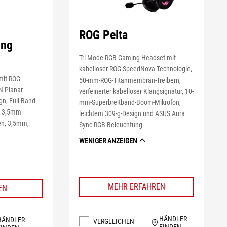
ROG Pelta
ing
Tri-Mode-RGB-Gaming-Headset mit
kabelloser ROG SpeedNova-Technologie,
mit ROG-
50-mm-ROG-Titanmembran-Treibern,
 Planar-
verfeinerter kabelloser Klangsignatur, 10-
gn, Full-Band
mm-Superbreitband-Boom-Mikrofon,
-3,5mm-
leichtem 309-g-Design und ASUS Aura
en, 3,5mm,
Sync RGB-Beleuchtung
WENIGER ANZEIGEN
MEHR ERFAHREN
EN
HÄNDLER
HÄNDLER
VERGLEICHEN