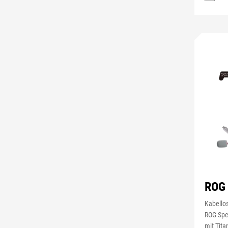
ROG 
Kabello
ROG Spe
mit Tita