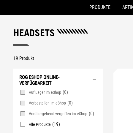
PRODUKTE
ARTI
Accessibility links
Skip to content
Accessibility Help
Skip to Menu
ASUS Footer
HEADSETS
19 Produkt
ROG ESHOP ONLINE-
VERFÜGBARKEIT
(0)
Auf Lager im eShop
(0)
Vorbestellen im eShop
(0)
Vorübergehend vergriffen im eShop
(19)
Alle Produkte