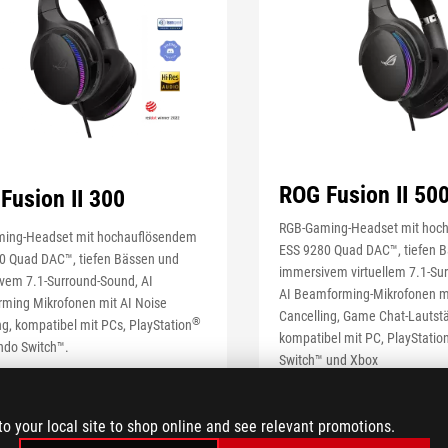
ROG Fusion II 50
Fusion II 300
RGB-Gaming-Headset mit hoc
ing-Headset mit hochauflösendem
ESS 9280 Quad DAC™, tiefen 
0 Quad DAC™, tiefen Bässen und
immersivem virtuellem 7.1-Su
vem 7.1-Surround-Sound, AI
AI Beamforming-Mikrofonen mi
ming Mikrofonen mit AI Noise
Cancelling, Game Chat-Lautst
®
g, kompatibel mit PCs, PlayStation
kompatibel mit PC, PlayStatio
ndo Switch™.
Switch™ und Xbox
R ANZEIGEN
WENIGER ANZEIGEN
to your local site to shop online and see relevant promotions.
JETZT KAUFEN
JETZT KAUFE