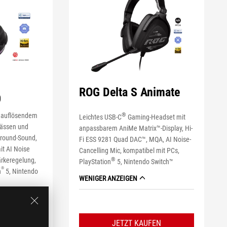
ROG Delta S Animate
0
hauflösendem
®
Leichtes USB-C
Gaming-Headset mit
Bässen und
anpassbarem AniMe Matrix™-Display, Hi-
rround-Sound,
Fi ESS 9281 Quad DAC™, MQA, AI Noise-
t AI Noise
Cancelling Mic, kompatibel mit PCs,
ärkeregelung,
®
PlayStation
5, Nintendo Switch™
®
n
5, Nintendo
WENIGER ANZEIGEN
JETZT KAUFEN
N