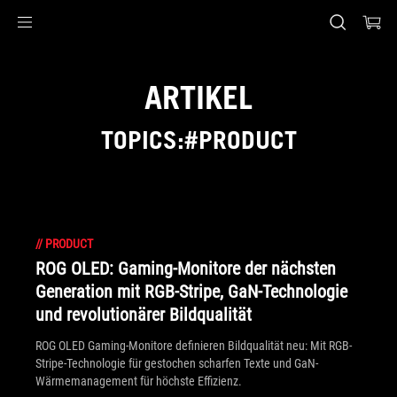
Accessibility links
Skip to content
Accessibility Help
Skip to Menu
ASUS Footer
ARTIKEL
TOPICS:#PRODUCT
//
PRODUCT
ROG OLED: Gaming-Monitore der nächsten
Generation mit RGB-Stripe, GaN-Technologie
und revolutionärer Bildqualität
ROG OLED Gaming-Monitore definieren Bildqualität neu: Mit RGB-
Stripe-Technologie für gestochen scharfen Texte und GaN-
Wärmemanagement für höchste Effizienz.