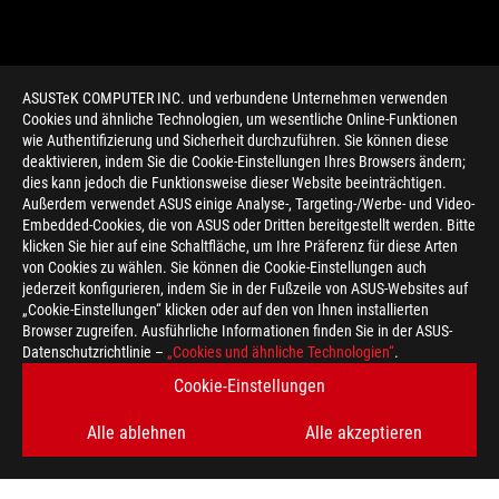
ASUSTeK COMPUTER INC. und verbundene Unternehmen verwenden
Cookies und ähnliche Technologien, um wesentliche Online-Funktionen
wie Authentifizierung und Sicherheit durchzuführen. Sie können diese
deaktivieren, indem Sie die Cookie-Einstellungen Ihres Browsers ändern;
dies kann jedoch die Funktionsweise dieser Website beeinträchtigen.
Außerdem verwendet ASUS einige Analyse-, Targeting-/Werbe- und Video-
Embedded-Cookies, die von ASUS oder Dritten bereitgestellt werden. Bitte
klicken Sie hier auf eine Schaltfläche, um Ihre Präferenz für diese Arten
>
GAMING PRODUCT
von Cookies zu wählen. Sie können die Cookie-Einstellungen auch
jederzeit konfigurieren, indem Sie in der Fußzeile von ASUS-Websites auf
„Cookie-Einstellungen“ klicken oder auf den von Ihnen installierten
Browser zugreifen. Ausführliche Informationen finden Sie in der ASUS-
ERHALTEN SIE DIE NEUESTEN ANGEBOTE UND MEHR
Datenschutzrichtlinie –
„Cookies und ähnliche Technologien“
.
Cookie-Einstellungen
REGISTRIEREN
Alle ablehnen
Alle akzeptieren
ABOUT ROG